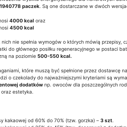
1940778
paczek
. Są one dostarczane w dwóch wersja
nosi
4000 kcal
oraz
nosi
4500 kcal
nich nie spełnia wymogów o których mówią przepisy, cz
tki do głównego posiłku regeneracyjnego w postaci ba
czną na poziomie
500-550 kcal.
ganiami, które muszą być spełnione przez dostawcę na
hodzi o czekolady do najważniejszymi kryteriami są wy
centowej dodatków
np. owoców dla poszczególnych rodz
oraz estetyka.
sy kakaowej od 60% do 70% (tzw. gorzka) –
3 szt
.