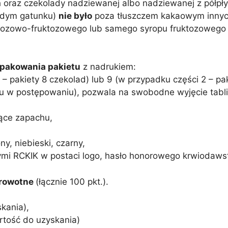
raz czekolady nadziewanej albo nadziewanej z półpł
żdym gatunku)
nie było
poza tłuszczem kakaowym innych 
ozowo-fruktozowego lub samego syropu fruktozowego l
pakowania pakietu
z nadrukiem:
– pakiety 8 czekolad) lub 9 (w przypadku części 2 – pak
u w postępowaniu), pozwala na swobodne wyjęcie tabli
jące zapachu,
y, niebieski, czarny,
ymi RCKIK w postaci logo, hasło honorowego krwiodawst
drowotne
(łącznie 100 pkt.).
kania),
rtość do uzyskania)