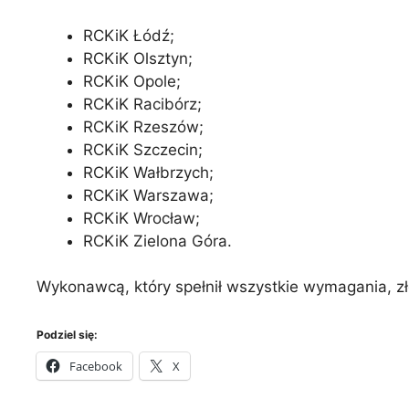
RCKiK Łódź;
RCKiK Olsztyn;
RCKiK Opole;
RCKiK Racibórz;
RCKiK Rzeszów;
RCKiK Szczecin;
RCKiK Wałbrzych;
RCKiK Warszawa;
RCKiK Wrocław;
RCKiK Zielona Góra.
Wykonawcą, który spełnił wszystkie wymagania, zło
Podziel się:
Facebook
X