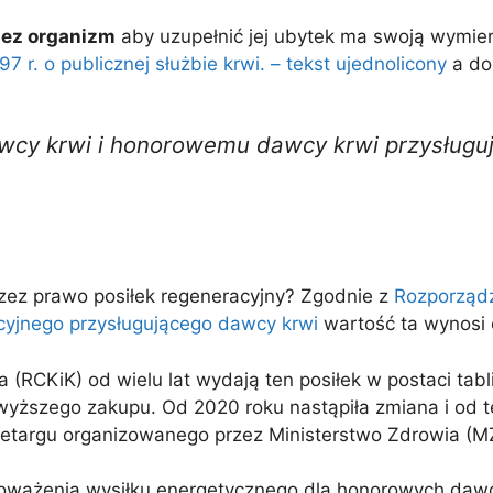
zez organizm
aby uzupełnić jej ubytek ma swoją wymie
7 r. o publicznej służbie krwi. – tekst ujednolicony
a dok
wcy krwi i honorowemu dawcy krwi przysługuj
zez prawo posiłek regeneracyjny? Zgodnie z
Rozporządz
acyjnego przysługującego dawcy krwi
wartość ta wynosi 
 (RCKiK) od wielu lat wydają ten posiłek w postaci tab
ższego zakupu. Od 2020 roku nastąpiła zmiana i od t
etargu organizowanego przez Ministerstwo Zdrowia (M
oważenia wysiłku energetycznego dla honorowych dawcó