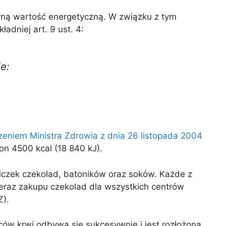
rną wartość energetyczną. W związku z tym
ładniej art. 9 ust. 4:
e:
eniem Ministra Zdrowia z dnia 26 listopada 2004
on 4500 kcal (18 840 kJ).
liczek czekolad, batoników oraz soków. Każde z
eraz zakupu czekolad dla wszystkich centrów
Z).
w krwi odbywa się sukcesywnie i jest rozłożona