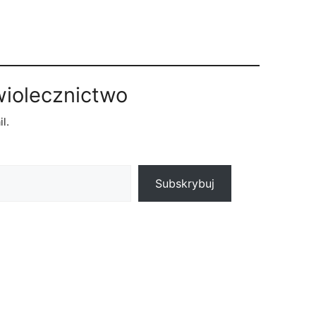
wiolecznictwo
l.
Subskrybuj