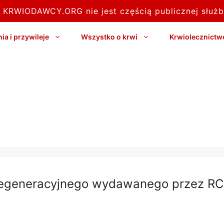
l KRWIODAWCY.ORG nie jest częścią publicznej służb
a i przywileje
Wszystko o krwi
Krwiolecznictw
regeneracyjnego wydawanego przez RC