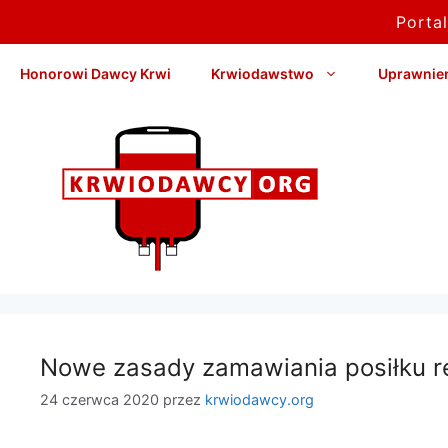
Porta
Przejdź
Honorowi Dawcy Krwi
Krwiodawstwo
Uprawnieni
do
treści
Nowe zasady zamawiania posiłku 
24 czerwca 2020
przez
krwiodawcy.org