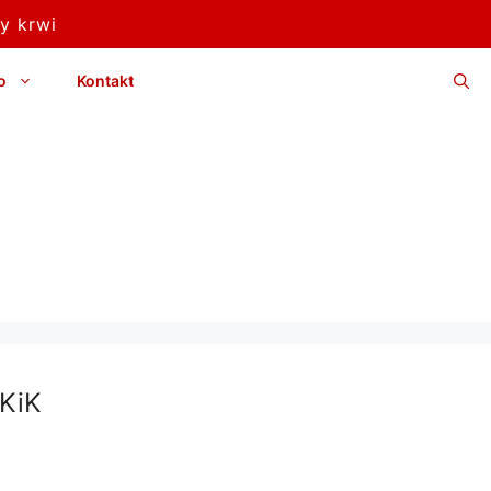
y krwi
o
Kontakt
KiK