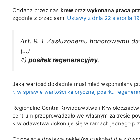
Oddana przez nas
krew
oraz
wykonana praca pr
zgodnie z przepisami
Ustawy z dnia 22 sierpnia 199
Art. 9. 1. Zasłużonemu honorowemu da
(…)
4)
posiłek regeneracyjny
.
Jaką wartość dokładnie musi mieć wspomniany pr
r. w sprawie wartości kalorycznej posiłku regener
Regionalne Centra Krwiodawstwa i Krwiolecznictwa
centrum przeprowadzało we własnym zakresie powy
krwiodawstwa dokonuje się w ramach jednego prz
Oczywiście dostawa pakietów czekolad dla zrówn