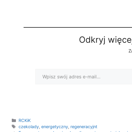
Odkryj więce
Z
Wpisz swój adres e-mail…
Kategorie
RCKiK
Tagi
czekolady
,
energetyczny
,
regeneracyjnt