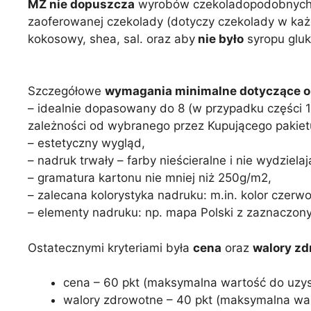
MZ nie dopuszcza
wyrobów czekoladopodobnych o
zaoferowanej czekolady (dotyczy czekolady w ka
kokosowy, shea, sal. oraz aby
nie było
syropu gluk
Szczegółowe
wymagania minimalne dotyczące o
– idealnie dopasowany do 8 (w przypadku części 1 
zależności od wybranego przez Kupującego pakiet
– estetyczny wygląd,
– nadruk trwały – farby nieścieralne i nie wydziela
– gramatura kartonu nie mniej niż 250g/m2,
– zalecana kolorystyka nadruku: m.in. kolor czerwon
– elementy nadruku: np. mapa Polski z zaznaczon
Ostatecznymi kryteriami była
cena
oraz
walory z
cena – 60 pkt (maksymalna wartość do uzys
walory zdrowotne – 40 pkt (maksymalna wa