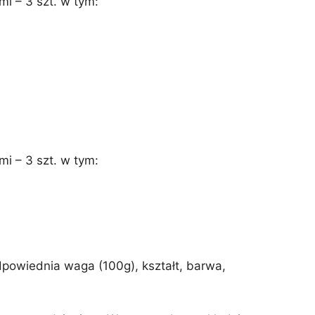
i – 3 szt. w tym:
i – 3 szt. w tym:
powiednia waga (100g), kształt, barwa,