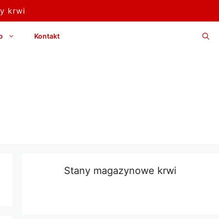
y krwi
o
Kontakt
Stany magazynowe krwi