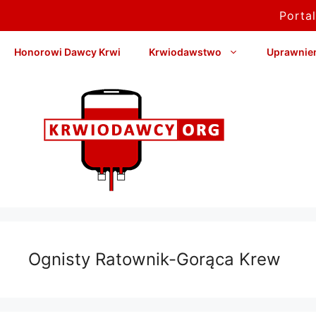
Porta
Przejdź
Honorowi Dawcy Krwi
Krwiodawstwo
Uprawnieni
do
treści
Ognisty Ratownik-Gorąca Krew