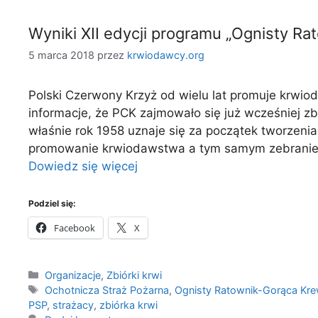
Wyniki XII edycji programu „Ognisty R
5 marca 2018
przez
krwiodawcy.org
Polski Czerwony Krzyż od wielu lat promuje krwio
informacje, że PCK zajmowało się już wcześniej zbi
właśnie rok 1958 uznaje się za początek tworzeni
promowanie krwiodawstwa a tym samym zebranie ja
Dowiedz się więcej
Podziel się:
Facebook
X
Kategorie
Organizacje
,
Zbiórki krwi
Tagi
Ochotnicza Straż Pożarna
,
Ognisty Ratownik-Gorąca Kr
PSP
,
strażacy
,
zbiórka krwi