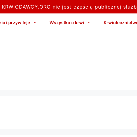
l KRWIODAWCY.ORG nie jest częścią publicznej służb
a i przywileje
Wszystko o krwi
Krwiolecznictw