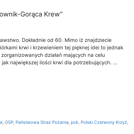
atownik-Gorąca Krew”
dawstwo. Dokładnie od 60. Mimo iż znajdziecie
órkami krwi i krzewieniem tej pięknej idei to jednak
a zorganizowanych działań mających na celu
k największej ilości krwi dla potrzebujących. …
ew
,
OSP
,
Państwowa Straż Pożarna
,
pck
,
Polski Czerwony Krzyż
,