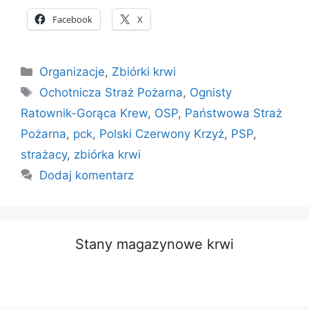
Facebook
X
Kategorie
Organizacje
,
Zbiórki krwi
Tagi
Ochotnicza Straż Pożarna
,
Ognisty
Ratownik-Gorąca Krew
,
OSP
,
Państwowa Straż
Pożarna
,
pck
,
Polski Czerwony Krzyż
,
PSP
,
strażacy
,
zbiórka krwi
Dodaj komentarz
Stany magazynowe krwi