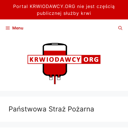
Portal KRWIODAWCY.ORG nie jest częścią
publicznej służby krwi
Przejdź
Menu
do
treści
Państwowa Straż Pożarna