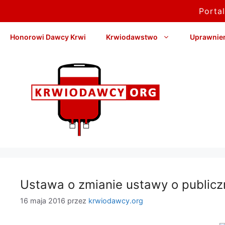
Porta
Przejdź
Honorowi Dawcy Krwi
Krwiodawstwo
Uprawnieni
do
treści
Ustawa o zmianie ustawy o publiczn
16 maja 2016
przez
krwiodawcy.org