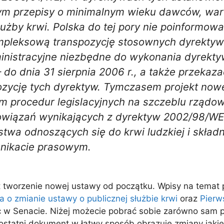
m przepisy o minimalnym wieku dawców, warun
y krwi. Polska do tej pory nie poinformowała
pleksową transpozycję stosownych dyrektyw 
inistracyjne niezbędne do wykonania dyrekt
do dnia 31 sierpnia 2006 r., a także przekaz
zycję tych dyrektyw. Tymczasem projekt nowe
em procedur legislacyjnych na szczeblu rząd
obowiązań wynikających z dyrektyw 2002/98/W
twa odnoszących się do krwi ludzkiej i składn
nikacie prasowym.
st tworzenie nowej ustawy od początku. Wpisy na temat 
 o zmianie ustawy o publicznej służbie krwi
oraz
Pierw
w Senacie. Niżej możecie pobrać sobie zarówno sam proj
ostatni dokument w łatwy sposób obrazuje zmiany jak