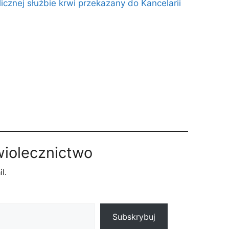
icznej służbie krwi przekazany do Kancelarii
wiolecznictwo
l.
Subskrybuj