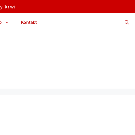
y krwi
o
Kontakt