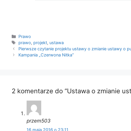
Kategorie
Prawo
Tagi
prawo
,
projekt
,
ustawa
Pierwsze czytanie projektu ustawy o zmianie ustawy o pub
Kampania „Czerwona Nitka”
2 komentarze do “Ustawa o zmianie ust
przem503
16 maja 2016 o 23:11