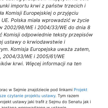
ki importu krwi z państw trzecich i
 Komisji Europejskiej o przyjęciu
UE. Polska miała wprowadzić w życie
yw 2002/98/WE i 2004/33/WE do dnia 8
ać Komisji odpowiednie teksty przepisów
j ustawy o krwiodawstwie i
owym. Komisja Europejska uważa zatem,
E, 2004/33/WE i 2005/61/WE
ików krwi. Więcej informacji na ten
prac w Sejmie znajdziecie pod linkami
Projekt
sze czytanie projektu ustawy
. Tym razem
ekt ustawy jaki trafił z Sejmu do Senatu jak i
ie zostaną wprowadzone w ustawie.