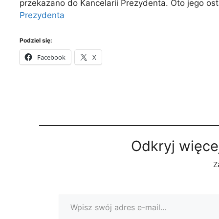
przekazano do Kancelarii Prezydenta. Oto jego os
Prezydenta
Podziel się:
Facebook
X
Odkryj więce
Z
Wpisz swój adres e-mail…