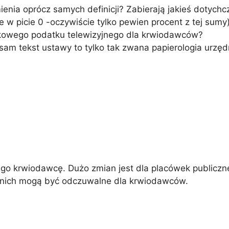
enia oprócz samych definicji? Zabierają jakieś dotychc
ie w picie 0 -oczywiście tylko pewien procent z tej sumy)
kowego podatku telewizyjnego dla krwiodawców?
 sam tekst ustawy to tylko tak zwana papierologia urzędn
mego krwiodawcę. Dużo zmian jest dla placówek publiczn
 nich mogą być odczuwalne dla krwiodawców.