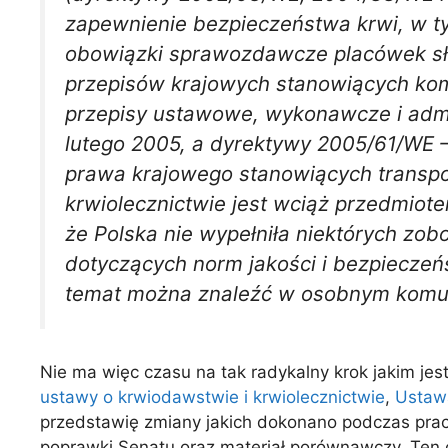
zapewnienie bezpieczeństwa krwi, w ty
obowiązki sprawozdawcze placówek służb
przepisów krajowych stanowiących kom
przepisy ustawowe, wykonawcze i adm
lutego 2005, a dyrektywy 2005/61/WE – 
prawa krajowego stanowiących transpo
krwiolecznictwie jest wciąż przedmiot
że Polska nie wypełniła niektórych z
dotyczących norm jakości i bezpieczeńs
temat można znaleźć w osobnym komu
Nie ma więc czasu na tak radykalny krok jakim je
ustawy o krwiodawstwie i krwiolecznictwie
,
Ustawa
przedstawię zmiany jakich dokonano podczas prac 
poprawki Senatu oraz materiał porównawczy. Ten 