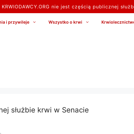
l KRWIODAWCY.ORG nie jest częścią publicznej służb
a i przywileje
Wszystko o krwi
Krwiolecznictw
ej służbie krwi w Senacie