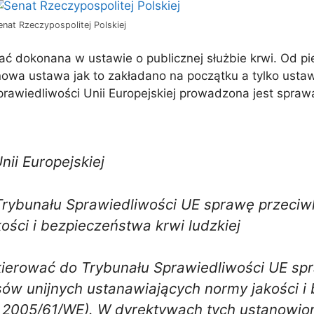
enat Rzeczypospolitej Polskiej
tać dokonana w ustawie o publicznej służbie krwi. Od pi
ała nowa ustawa jak to zakładano na początku a tylko us
rawiedliwości Unii Europejskiej prowadzona jest spraw
ii Europejskiej
 Trybunału Sprawiedliwości UE sprawę przeci
ości i bezpieczeństwa krwi ludzkiej
skierować do Trybunału Sprawiedliwości UE sp
sów unijnych ustanawiających normy jakości i
2005/61/WE). W dyrektywach tych ustanowion