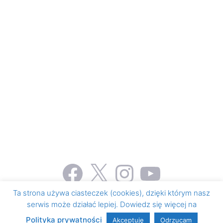
Facebook
X
Instagram
YouTube
Ta strona używa ciasteczek (cookies), dzięki którym nasz
serwis może działać lepiej. Dowiedz się więcej na
© 2026 Honorowe krwiodawstwo i krwiolecznictwo
•
Zbudowany z
GeneratePress
Polityka prywatności
Akceptuję
Odrzucam