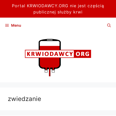
Portal KRWIODAWCY.ORG nie jest częścią
publicznej służby krwi
Przejdź
Menu
do
treści
zwiedzanie