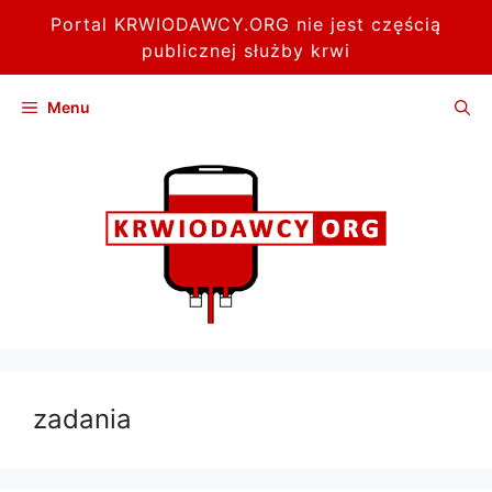
Portal KRWIODAWCY.ORG nie jest częścią
publicznej służby krwi
Przejdź
Menu
do
treści
zadania