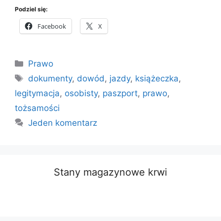
Podziel się:
Facebook
X
Kategorie
Prawo
Tagi
dokumenty
,
dowód
,
jazdy
,
książeczka
,
legitymacja
,
osobisty
,
paszport
,
prawo
,
tożsamości
Jeden komentarz
Stany magazynowe krwi