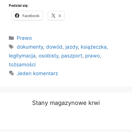
Podziel się:
Facebook
X
Kategorie
Prawo
Tagi
dokumenty
,
dowód
,
jazdy
,
książeczka
,
legitymacja
,
osobisty
,
paszport
,
prawo
,
tożsamości
Jeden komentarz
Stany magazynowe krwi