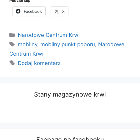
Podziel się:
Facebook
X
Kategorie
Narodowe Centrum Krwi
Tagi
mobilny
,
mobilny punkt poboru
,
Narodowe
Centrum Krwi
Dodaj komentarz
Stany magazynowe krwi
Fanpage na facebooku