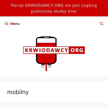
Portal KRWIODAWCY.ORG nie jest częścią
publicznej służby krwi
Przejdź
Menu
do
treści
mobilny