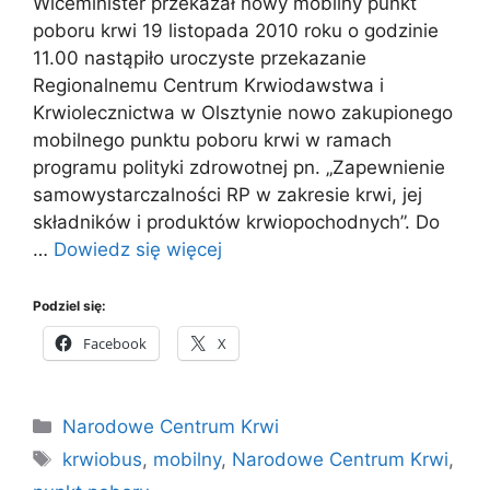
Wiceminister przekazał nowy mobilny punkt
poboru krwi 19 listopada 2010 roku o godzinie
11.00 nastąpiło uroczyste przekazanie
Regionalnemu Centrum Krwiodawstwa i
Krwiolecznictwa w Olsztynie nowo zakupionego
mobilnego punktu poboru krwi w ramach
programu polityki zdrowotnej pn. „Zapewnienie
samowystarczalności RP w zakresie krwi, jej
składników i produktów krwiopochodnych”. Do
…
Dowiedz się więcej
Podziel się:
Facebook
X
Kategorie
Narodowe Centrum Krwi
Tagi
krwiobus
,
mobilny
,
Narodowe Centrum Krwi
,