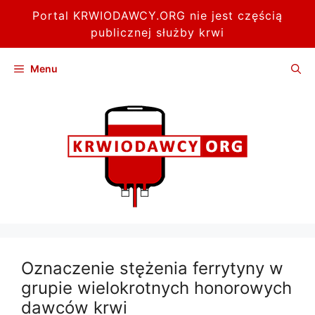
Portal KRWIODAWCY.ORG nie jest częścią
publicznej służby krwi
Przejdź
Menu
do
treści
Oznaczenie stężenia ferrytyny w
grupie wielokrotnych honorowych
dawców krwi