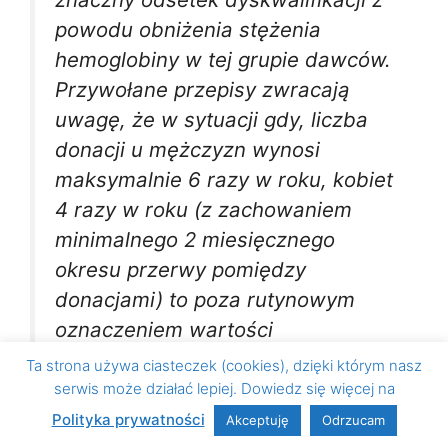
powodu obniżenia stężenia
hemoglobiny w tej grupie dawców.
Przywołane przepisy zwracają
uwagę, że w sytuacji gdy, liczba
donacji u mężczyzn wynosi
maksymalnie 6 razy w roku, kobiet
4 razy w roku (z zachowaniem
minimalnego 2 miesięcznego
okresu przerwy pomiędzy
donacjami) to poza rutynowym
oznaczeniem wartości
hemoglobiny i hematokrytu,
Ta strona używa ciasteczek (cookies), dzięki którym nasz
wskazane jest również
serwis może działać lepiej. Dowiedz się więcej na
monitorowanie deficytu zapasów
Polityka prywatności
Akceptuję
Odrzucam