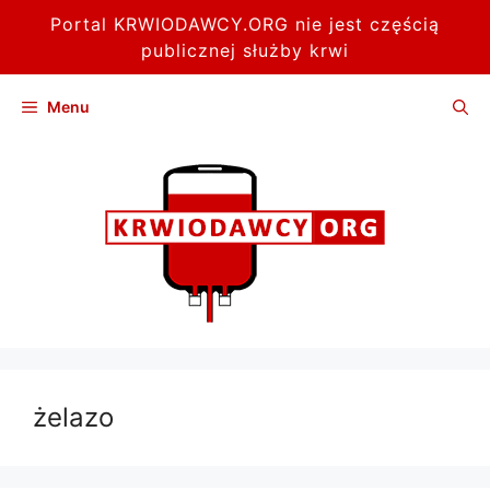
Portal KRWIODAWCY.ORG nie jest częścią
publicznej służby krwi
Przejdź
Menu
do
treści
żelazo