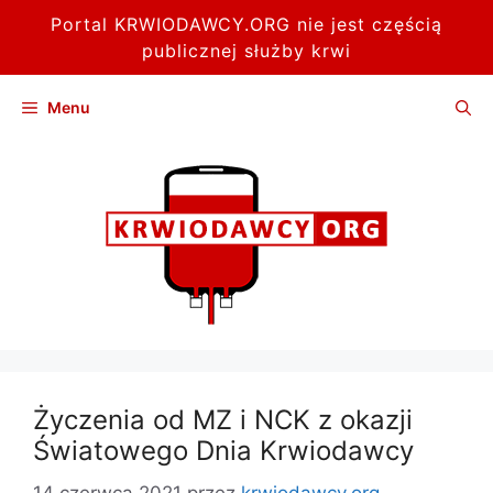
Portal KRWIODAWCY.ORG nie jest częścią
publicznej służby krwi
Przejdź
Menu
do
treści
Życzenia od MZ i NCK z okazji
Światowego Dnia Krwiodawcy
14 czerwca 2021
przez
krwiodawcy.org