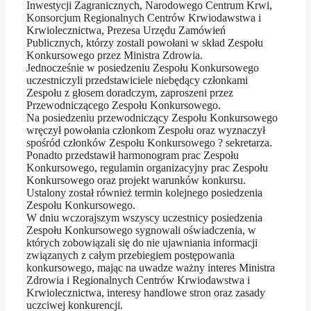
Inwestycji Zagranicznych, Narodowego Centrum Krwi,
Konsorcjum Regionalnych Centrów Krwiodawstwa i
Krwiolecznictwa, Prezesa Urzędu Zamówień
Publicznych, którzy zostali powołani w skład Zespołu
Konkursowego przez Ministra Zdrowia.
Jednocześnie w posiedzeniu Zespołu Konkursowego
uczestniczyli przedstawiciele niebędący członkami
Zespołu z głosem doradczym, zaproszeni przez
Przewodniczącego Zespołu Konkursowego.
Na posiedzeniu przewodniczący Zespołu Konkursowego
wręczył powołania członkom Zespołu oraz wyznaczył
spośród członków Zespołu Konkursowego ? sekretarza.
Ponadto przedstawił harmonogram prac Zespołu
Konkursowego, regulamin organizacyjny prac Zespołu
Konkursowego oraz projekt warunków konkursu.
Ustalony został również termin kolejnego posiedzenia
Zespołu Konkursowego.
W dniu wczorajszym wszyscy uczestnicy posiedzenia
Zespołu Konkursowego sygnowali oświadczenia, w
których zobowiązali się do nie ujawniania informacji
związanych z całym przebiegiem postępowania
konkursowego, mając na uwadze ważny interes Ministra
Zdrowia i Regionalnych Centrów Krwiodawstwa i
Krwiolecznictwa, interesy handlowe stron oraz zasady
uczciwej konkurencji.