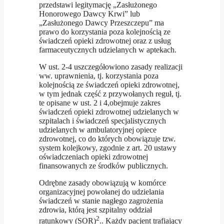
przedstawi legitymację „Zasłużonego
Honorowego Dawcy Krwi” lub
„Zasłużonego Dawcy Przeszczepu” ma
prawo do korzystania poza kolejnością ze
świadczeń opieki zdrowotnej oraz z usług
farmaceutycznych udzielanych w aptekach.
W ust. 2-4 uszczegółowiono zasady realizacji
ww. uprawnienia, tj. korzystania poza
kolejnością ze świadczeń opieki zdrowotnej,
w tym jednak część z przywołanych reguł, tj.
te opisane w ust. 2 i 4,obejmuje zakres
świadczeń opieki zdrowotnej udzielanych w
szpitalach i świadczeń specjalistycznych
udzielanych w ambulatoryjnej opiece
zdrowotnej, co do których obowiązuje tzw.
system kolejkowy, zgodnie z art. 20 ustawy
oświadczeniach opieki zdrowotnej
finansowanych ze środków publicznych.
Odrębne zasady obowiązują w komórce
organizacyjnej powołanej do udzielania
świadczeń w stanie nagłego zagrożenia
zdrowia, którą jest szpitalny oddział
2
ratunkowy (SOR)
.. Każdy pacjent trafiający