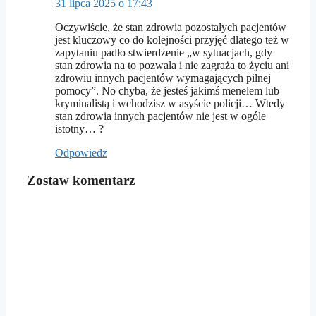
31 lipca 2025 o 17:43
Oczywiście, że stan zdrowia pozostałych pacjentów
jest kluczowy co do kolejności przyjęć dlatego też w
zapytaniu padło stwierdzenie „w sytuacjach, gdy
stan zdrowia na to pozwala i nie zagraża to życiu ani
zdrowiu innych pacjentów wymagających pilnej
pomocy”. No chyba, że jesteś jakimś menelem lub
kryminalistą i wchodzisz w asyście policji… Wtedy
stan zdrowia innych pacjentów nie jest w ogóle
istotny… ?
Odpowiedz
Zostaw komentarz