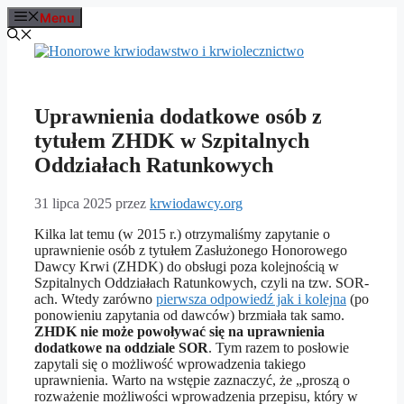
Przejdź
Menu
do
treści
Uprawnienia dodatkowe osób z
tytułem ZHDK w Szpitalnych
Oddziałach Ratunkowych
31 lipca 2025
przez
krwiodawcy.org
Kilka lat temu (w 2015 r.) otrzymaliśmy zapytanie o
uprawnienie osób z tytułem Zasłużonego Honorowego
Dawcy Krwi (ZHDK) do obsługi poza kolejnością w
Szpitalnych Oddziałach Ratunkowych, czyli na tzw. SOR-
ach. Wtedy zarówno
pierwsza odpowiedź jak i kolejna
(po
ponowieniu zapytania od dawców) brzmiała tak samo.
ZHDK nie może powoływać się na uprawnienia
dodatkowe na oddziale SOR
. Tym razem to posłowie
zapytali się o możliwość wprowadzenia takiego
uprawnienia. Warto na wstępie zaznaczyć, że „proszą o
rozważenie możliwości wprowadzenia przepisu, który w