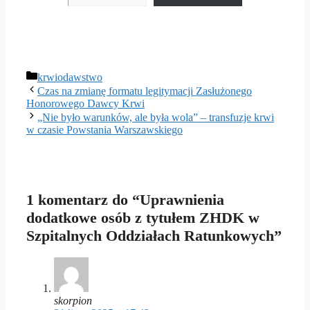
Kategorie
krwiodawstwo
Czas na zmianę formatu legitymacji Zasłużonego
Honorowego Dawcy Krwi
„Nie było warunków, ale była wola” – transfuzje krwi
w czasie Powstania Warszawskiego
1 komentarz do “Uprawnienia
dodatkowe osób z tytułem ZHDK w
Szpitalnych Oddziałach Ratunkowych”
skorpion