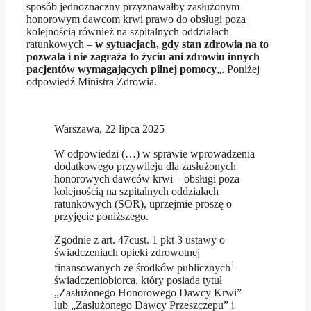
sposób jednoznaczny przyznawałby zasłużonym
honorowym dawcom krwi prawo do obsługi poza
kolejnością również na szpitalnych oddziałach
ratunkowych –
w sytuacjach, gdy stan zdrowia na to
pozwala i nie zagraża to życiu ani zdrowiu innych
pacjentów wymagających pilnej pomocy
„. Poniżej
odpowiedź Ministra Zdrowia.
Warszawa, 22 lipca 2025
W odpowiedzi (…) w sprawie wprowadzenia
dodatkowego przywileju dla zasłużonych
honorowych dawców krwi – obsługi poza
kolejnością na szpitalnych oddziałach
ratunkowych (SOR), uprzejmie proszę o
przyjęcie poniższego.
Zgodnie z art. 47cust. 1 pkt 3 ustawy o
świadczeniach opieki zdrowotnej
1
finansowanych ze środków publicznych
świadczeniobiorca, który posiada tytuł
„Zasłużonego Honorowego Dawcy Krwi”
lub „Zasłużonego Dawcy Przeszczepu” i