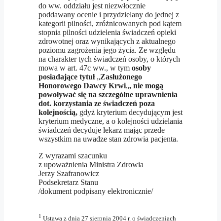
do ww. oddziału jest niezwłocznie
poddawany ocenie i przydzielany do jednej z
kategorii pilności, zróżnicowanych pod kątem
stopnia pilności udzielenia świadczeń opieki
zdrowotnej oraz wynikających z aktualnego
poziomu zagrożenia jego życia. Ze względu
na charakter tych świadczeń osoby, o których
mowa w art. 47c ww., w tym
osoby
posiadające tytuł
„
Zasłużonego
Honorowego Dawcy Krwi
„
, nie mogą
powoływać się na szczególne uprawnienia
dot. korzystania ze świadczeń poza
kolejnością,
gdyż kryterium decydującym jest
kryterium medyczne, a o kolejności udzielania
świadczeń decyduje lekarz mając przede
wszystkim na uwadze stan zdrowia pacjenta.
Z wyrazami szacunku
z upoważnienia Ministra Zdrowia
Jerzy Szafranowicz
Podsekretarz Stanu
/dokument podpisany elektronicznie/
1
Ustawa z dnia 27 sierpnia 2004 r. o świadczeniach