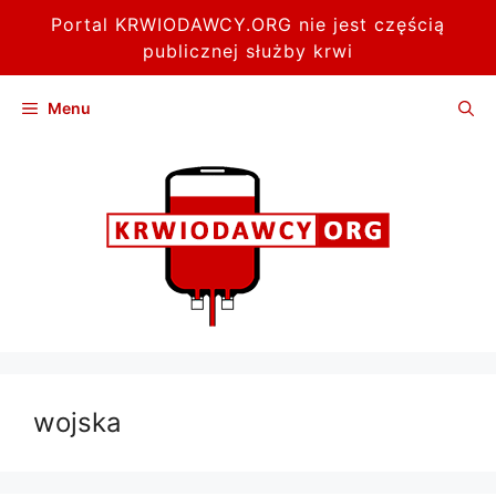
Portal KRWIODAWCY.ORG nie jest częścią
publicznej służby krwi
Przejdź
Menu
do
treści
wojska