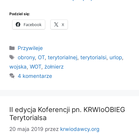
Podziel się:
Facebook
X
Kategorie
Przywileje
Tagi
obrony
,
OT
,
terytorialnej
,
terytorialsi
,
urlop
,
wojska
,
WOT
,
żołnierz
4 komentarze
II edycja Koferencji pn. KRWIoOBIEG
Terytorialsa
20 maja 2019
przez
krwiodawcy.org