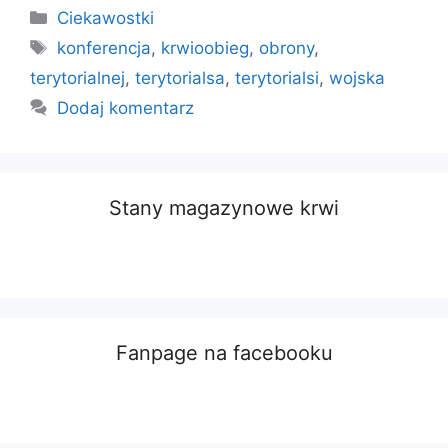
Kategorie
Ciekawostki
Tagi
konferencja
,
krwioobieg
,
obrony
,
terytorialnej
,
terytorialsa
,
terytorialsi
,
wojska
Dodaj komentarz
Stany magazynowe krwi
Fanpage na facebooku