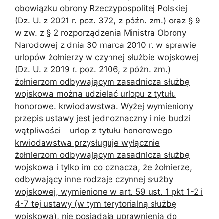
obowiązku obrony Rzeczypospolitej Polskiej
(Dz. U. z 2021 r. poz. 372, z późn. zm.) oraz § 9
w zw. z § 2 rozporządzenia Ministra Obrony
Narodowej z dnia 30 marca 2010 r. w sprawie
urlopów żołnierzy w czynnej służbie wojskowej
(Dz. U. z 2019 r. poz. 2106, z późn. zm.)
żołnierzom odbywającym zasadnicza służbę
wojskowa można udzielać urlopu z tytułu
honorowe. krwiodawstwa. Wyżej wymieniony
przepis ustawy jest jednoznaczny i nie budzi
wątpliwości – urlop z tytułu honorowego
krwiodawstwa przysługuje wyłącznie
żołnierzom odbywającym zasadnicza służbę
wojskowa i tylko im co oznacza, że żołnierze,
odbywający inne rodzaje czynnej służby
wojskowej, wymienione w art. 59 ust. 1 pkt 1-2 i
4-7 tej ustawy (w tym terytorialną służbę
wojskową), nie posiadają uprawnienia do