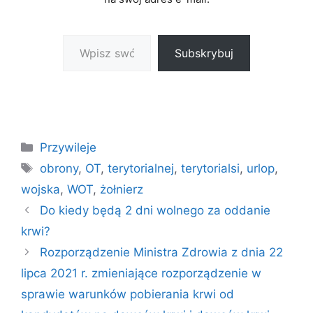
Wpisz swój adres e-mail…
Subskrybuj
Kategorie
Przywileje
Tagi
obrony
,
OT
,
terytorialnej
,
terytorialsi
,
urlop
,
wojska
,
WOT
,
żołnierz
Do kiedy będą 2 dni wolnego za oddanie
krwi?
Rozporządzenie Ministra Zdrowia z dnia 22
lipca 2021 r. zmieniające rozporządzenie w
sprawie warunków pobierania krwi od