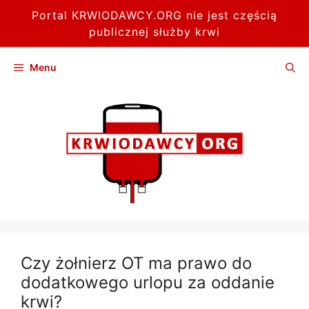
Portal KRWIODAWCY.ORG nie jest częścią
publicznej służby krwi
Przejdź
Menu
do
treści
Czy żołnierz OT ma prawo do
dodatkowego urlopu za oddanie
krwi?