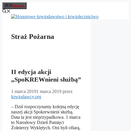
Przejdź
Menu
do
treści
Straż Pożarna
II edycja akcji
„SpoKREWnieni służbą”
1 marca 2019
1 marca 2019
przez
krwiodawcy.org
– Dziś rozpoczynamy kolejną edycję
naszej akcji Spokrewnieni służbą.
Data ta jest nieprzypadkowa. 1 marca
to Narodowy Dzień Pamięci
Żołnierzy Wyklętych. Oni byli ofiarą,