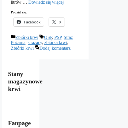
litrów …
Dowiedz się więcej
Podziel się:
Facebook
X
Kategorie
Tagi
Zbiórki krwi
OSP
,
PSP
,
Straż
Pożarna
,
strażacy
,
zbiórka krwi
,
Zbiórki krwi
Dodaj komentarz
Stany
magazynowe
krwi
Fanpage