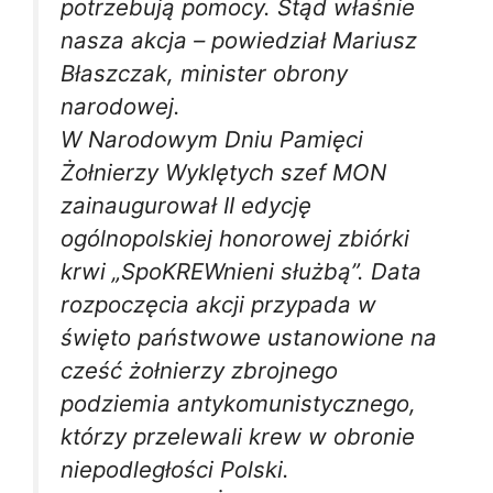
potrzebują pomocy. Stąd właśnie
nasza akcja – powiedział Mariusz
Błaszczak, minister obrony
narodowej.
W Narodowym Dniu Pamięci
Żołnierzy Wyklętych szef MON
zainaugurował II edycję
ogólnopolskiej honorowej zbiórki
krwi „SpoKREWnieni służbą”. Data
rozpoczęcia akcji przypada w
święto państwowe ustanowione na
cześć żołnierzy zbrojnego
podziemia antykomunistycznego,
którzy przelewali krew w obronie
niepodległości Polski.