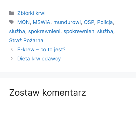
Kategorie
Zbiórki krwi
Tagi
MON
,
MSWiA
,
mundurowi
,
OSP
,
Policja
,
służba
,
spokrewnieni
,
spokrewnieni służbą
,
Straż Pożarna
E-krew – co to jest?
Dieta krwiodawcy
Zostaw komentarz