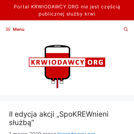
Portal KRWIODAWCY.ORG nie jest częścią
publicznej służby krwi
Przejdź
Menu
do
treści
II edycja akcji „SpoKREWnieni
służbą”
1 marca 2019
przez
krwiodawcy.org