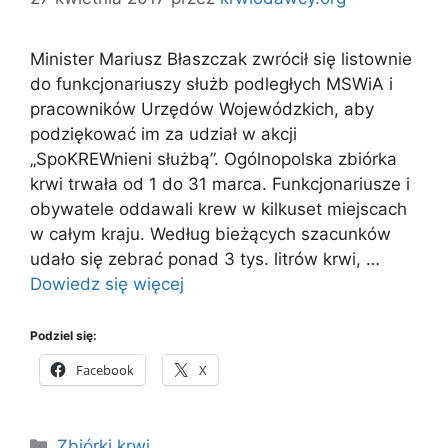
Minister Mariusz Błaszczak zwrócił się listownie
do funkcjonariuszy służb podległych MSWiA i
pracowników Urzędów Wojewódzkich, aby
podziękować im za udział w akcji
„SpoKREWnieni służbą”. Ogólnopolska zbiórka
krwi trwała od 1 do 31 marca. Funkcjonariusze i
obywatele oddawali krew w kilkuset miejscach
w całym kraju. Według bieżących szacunków
udało się zebrać ponad 3 tys. litrów krwi, …
Dowiedz się więcej
Podziel się:
Facebook
X
Kategorie
Zbiórki krwi