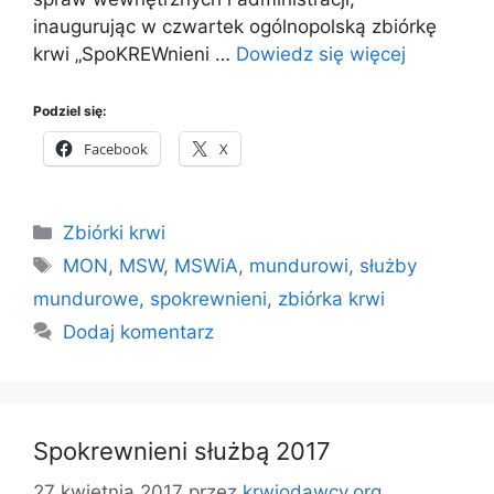
inaugurując w czwartek ogólnopolską zbiórkę
krwi „SpoKREWnieni …
Dowiedz się więcej
Podziel się:
Facebook
X
Kategorie
Zbiórki krwi
Tagi
MON
,
MSW
,
MSWiA
,
mundurowi
,
służby
mundurowe
,
spokrewnieni
,
zbiórka krwi
Dodaj komentarz
Spokrewnieni służbą 2017
27 kwietnia 2017
przez
krwiodawcy.org