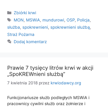
Kategorie
Zbiórki krwi
Tagi
MON
,
MSWiA
,
mundurowi
,
OSP
,
Policja
,
służba
,
spokrewnieni
,
spokrewnieni służbą
,
Straż Pożarna
Dodaj komentarz
Prawie 7 tysięcy litrów krwi w akcji
„SpoKREWnieni służbą”
7 kwietnia 2018
przez
krwiodawcy.org
Funkcjonariusze służb podległych MSWiA i
pracownicy cywilni służb oraz żołnierze i