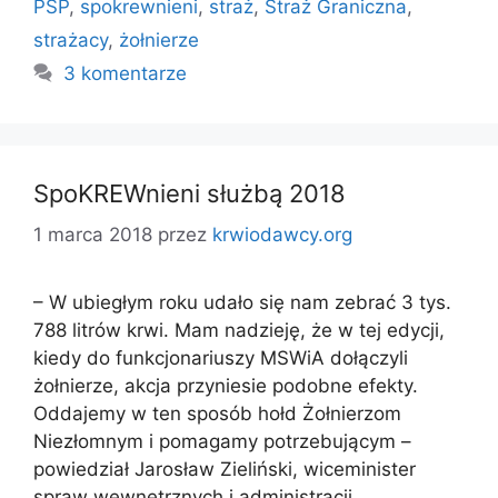
PSP
,
spokrewnieni
,
straż
,
Straż Graniczna
,
strażacy
,
żołnierze
3 komentarze
SpoKREWnieni służbą 2018
1 marca 2018
przez
krwiodawcy.org
– W ubiegłym roku udało się nam zebrać 3 tys.
788 litrów krwi. Mam nadzieję, że w tej edycji,
kiedy do funkcjonariuszy MSWiA dołączyli
żołnierze, akcja przyniesie podobne efekty.
Oddajemy w ten sposób hołd Żołnierzom
Niezłomnym i pomagamy potrzebującym –
powiedział Jarosław Zieliński, wiceminister
spraw wewnętrznych i administracji,