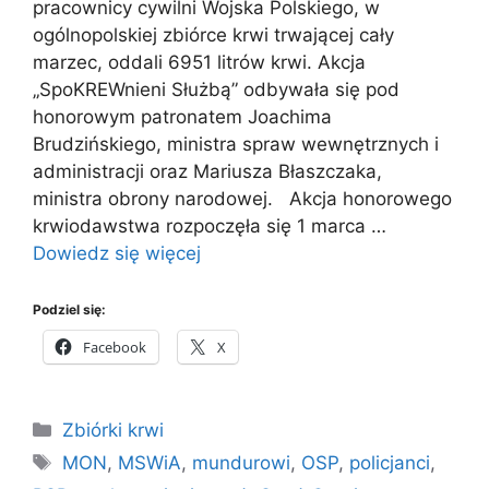
pracownicy cywilni Wojska Polskiego, w
ogólnopolskiej zbiórce krwi trwającej cały
marzec, oddali 6951 litrów krwi. Akcja
„SpoKREWnieni Służbą” odbywała się pod
honorowym patronatem Joachima
Brudzińskiego, ministra spraw wewnętrznych i
administracji oraz Mariusza Błaszczaka,
ministra obrony narodowej. Akcja honorowego
krwiodawstwa rozpoczęła się 1 marca …
Dowiedz się więcej
Podziel się:
Facebook
X
Kategorie
Zbiórki krwi
Tagi
MON
,
MSWiA
,
mundurowi
,
OSP
,
policjanci
,