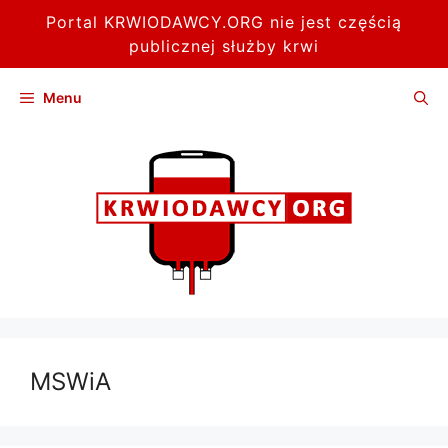
Portal KRWIODAWCY.ORG nie jest częścią
publicznej służby krwi
Przejdź
Menu
do
treści
MSWiA