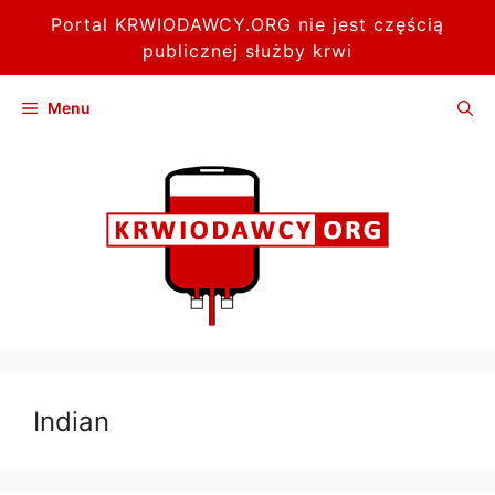
Portal KRWIODAWCY.ORG nie jest częścią
publicznej służby krwi
Przejdź
Menu
do
treści
Indian