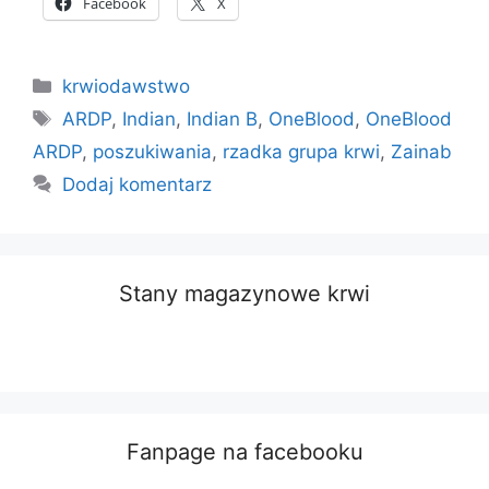
Facebook
X
Kategorie
krwiodawstwo
Tagi
ARDP
,
Indian
,
Indian B
,
OneBlood
,
OneBlood
ARDP
,
poszukiwania
,
rzadka grupa krwi
,
Zainab
Dodaj komentarz
Stany magazynowe krwi
Fanpage na facebooku