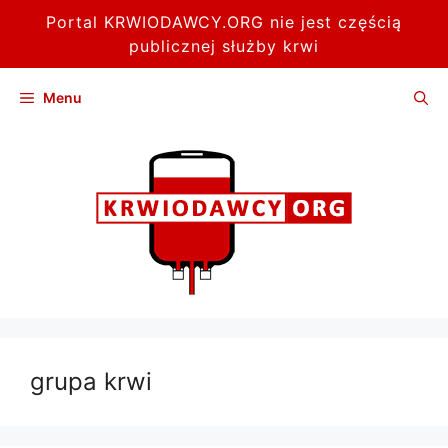
Portal KRWIODAWCY.ORG nie jest częścią
publicznej służby krwi
Przejdź
Menu
do
treści
grupa krwi