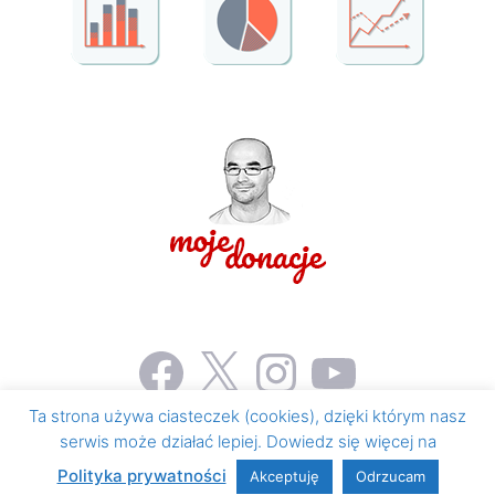
Facebook
X
Instagram
YouTube
Ta strona używa ciasteczek (cookies), dzięki którym nasz
serwis może działać lepiej. Dowiedz się więcej na
© 2026 Honorowe krwiodawstwo i krwiolecznictwo
•
Zbudowany z
GeneratePress
Polityka prywatności
Akceptuję
Odrzucam