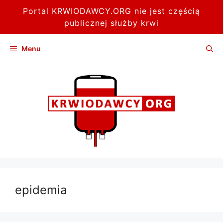
Portal KRWIODAWCY.ORG nie jest częścią
publicznej służby krwi
Przejdź
Menu
do
treści
epidemia