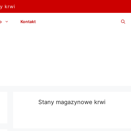
y krwi
o
Kontakt
Stany magazynowe krwi