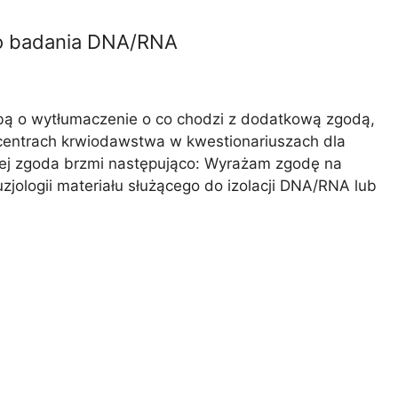
do badania DNA/RNA
bą o wytłumaczenie o co chodzi z dodatkową zgodą,
h centrach krwiodawstwa w kwestionariuszach dla
j zgoda brzmi następująco: Wyrażam zgodę na
zjologii materiału służącego do izolacji DNA/RNA lub