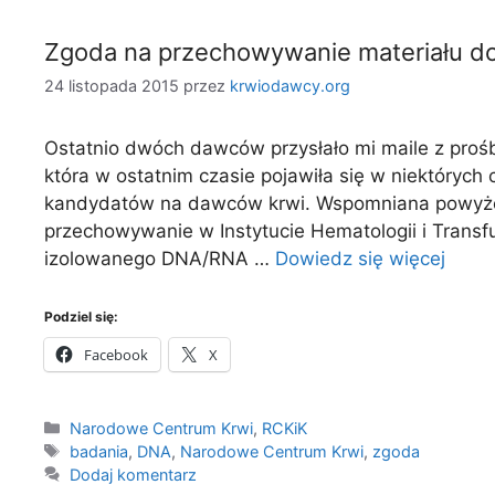
Zgoda na przechowywanie materiału 
24 listopada 2015
przez
krwiodawcy.org
Ostatnio dwóch dawców przysłało mi maile z proś
która w ostatnim czasie pojawiła się w niektóryc
kandydatów na dawców krwi. Wspomniana powyże
przechowywanie w Instytucie Hematologii i Transfu
izolowanego DNA/RNA …
Dowiedz się więcej
Podziel się:
Facebook
X
Kategorie
Narodowe Centrum Krwi
,
RCKiK
Tagi
badania
,
DNA
,
Narodowe Centrum Krwi
,
zgoda
Dodaj komentarz