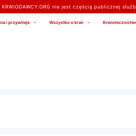
l KRWIODAWCY.ORG nie jest częścią publicznej służb
a i przywileje
Wszystko o krwi
Krwiolecznictw