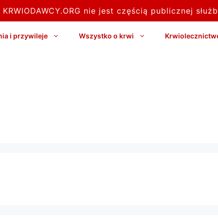
l KRWIODAWCY.ORG nie jest częścią publicznej służb
a i przywileje
Wszystko o krwi
Krwiolecznictw