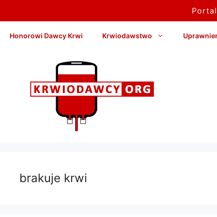
Porta
Przejdź
Honorowi Dawcy Krwi
Krwiodawstwo
Uprawnieni
do
treści
brakuje krwi