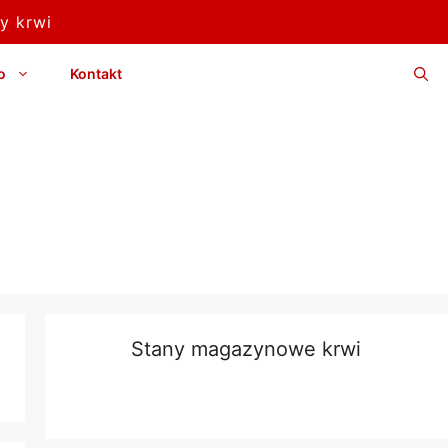
y krwi
o
Kontakt
Stany magazynowe krwi