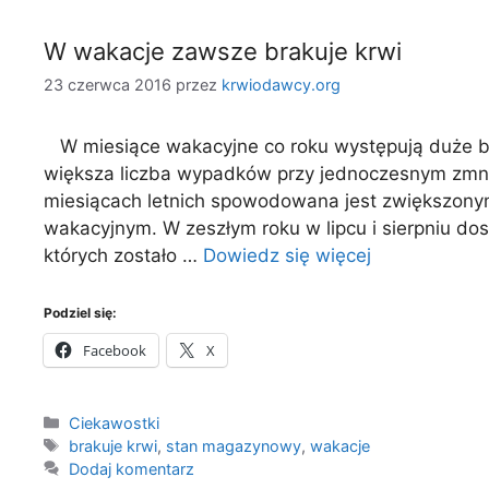
W wakacje zawsze brakuje krwi
23 czerwca 2016
przez
krwiodawcy.org
W miesiące wakacyjne co roku występują duże bra
większa liczba wypadków przy jednoczesnym zmn
miesiącach letnich spowodowana jest zwiększon
wakacyjnym. W zeszłym roku w lipcu i sierpniu d
których zostało …
Dowiedz się więcej
Podziel się:
Facebook
X
Kategorie
Ciekawostki
Tagi
brakuje krwi
,
stan magazynowy
,
wakacje
Dodaj komentarz