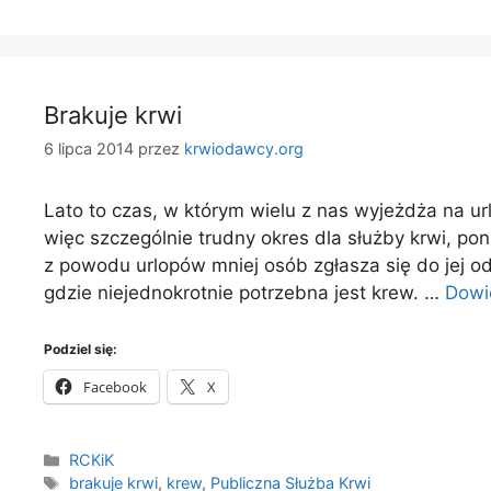
Brakuje krwi
6 lipca 2014
przez
krwiodawcy.org
Lato to czas, w którym wielu z nas wyjeżdża na url
więc szczególnie trudny okres dla służby krwi, po
z powodu urlopów mniej osób zgłasza się do jej o
gdzie niejednokrotnie potrzebna jest krew. …
Dowi
Podziel się:
Facebook
X
Kategorie
RCKiK
Tagi
brakuje krwi
,
krew
,
Publiczna Służba Krwi