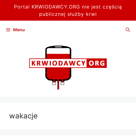
Portal KRWIODAWCY.ORG nie jest częścią
publicznej służby krwi
Przejdź
Menu
do
treści
wakacje