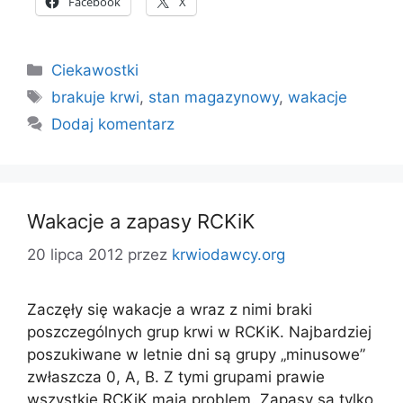
Facebook
X
Kategorie
Ciekawostki
Tagi
brakuje krwi
,
stan magazynowy
,
wakacje
Dodaj komentarz
Wakacje a zapasy RCKiK
20 lipca 2012
przez
krwiodawcy.org
Zaczęły się wakacje a wraz z nimi braki
poszczególnych grup krwi w RCKiK. Najbardziej
poszukiwane w letnie dni są grupy „minusowe”
zwłaszcza 0, A, B. Z tymi grupami prawie
wszystkie RCKiK mają problem. Zapasy są tylko