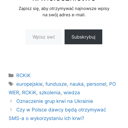
Zapisz się, aby otrzymywać najnowsze wpisy
na swój adres e-mail.
Wpisz swój adres e-mail…
Subskrybuj
Kategorie
RCKiK
Tagi
europejskie
,
fundusze
,
nauka
,
personel
,
PO
WER
,
RCKiK
,
szkolenia
,
wiedza
Oznaczenie grup krwi na Ukrainie
Czy w Polsce dawcy będą otrzymywać
SMS-a o wykorzystaniu ich krwi?