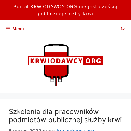
Portal KRWIODAWCY.ORG nie jest częścią
publicznej służby krwi
Przejdź
Menu
do
treści
Szkolenia dla pracowników
podmiotów publicznej służby krwi
5 marca 2022
przez
krwiodawcy.org