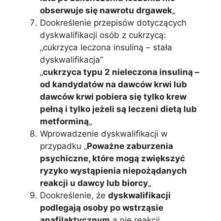
obserwuje się nawrotu drgawek
„
Dookreślenie przepisów dotyczących
dyskwalifikacji osób z cukrzycą:
„cukrzyca leczona insuliną – stała
dyskwalifikacja”
„
cukrzyca typu 2 nieleczona insuliną –
od kandydatów na dawców krwi lub
dawców krwi pobiera się tylko krew
pełną i tylko jeżeli są leczeni dietą lub
metforminą
„
Wprowadzenie dyskwalifikacji w
przypadku „
Poważne zaburzenia
psychiczne, które mogą zwiększyć
ryzyko wystąpienia niepożądanych
reakcji u dawcy lub biorcy
„
Dookreślenie, że
dyskwalifikacji
podlegają osoby po wstrząsie
anafilaktycznym
a nie reakcji