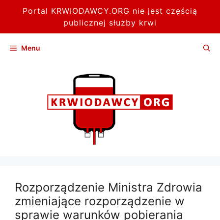
Portal KRWIODAWCY.ORG nie jest częścią
publicznej służby krwi
Przejdź
Menu
do
treści
Rozporządzenie Ministra Zdrowia
zmieniające rozporządzenie w
sprawie warunków pobierania