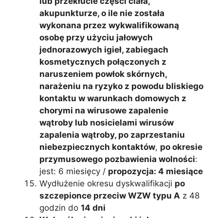
lub przekłucie części ciała,
akupunkturze, o ile nie została
wykonana przez wykwalifikowaną
osobę przy użyciu jałowych
jednorazowych igieł, zabiegach
kosmetycznych połączonych z
naruszeniem powłok skórnych,
narażeniu na ryzyko z powodu bliskiego
kontaktu w warunkach domowych z
chorymi na wirusowe zapalenie
wątroby lub nosicielami wirusów
zapalenia wątroby, po zaprzestaniu
niebezpiecznych kontaktów
,
po okresie
przymusowego pozbawienia wolności
:
jest: 6 miesięcy /
propozycja: 4 miesiące
Wydłużenie okresu dyskwalifikacji
po
szczepionce przeciw WZW typu A
z 48
godzin do
14 dni