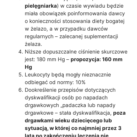
pielęgniarka
) w czasie wywiadu będzie
miała obowiązek poinformowania dawcy
o konieczności stosowania diety bogatej
w żelazo, a w przypadku dawców
regularnych – zalecanej suplementacji
żelaza.
Niższe dopuszczalne ciśnienie skurczowe
jest: 180 mm Hg –
propozycja: 160 mm
Hg
Leukocyty będą mogły nieznacznie
odbiegać od normy: 10%
Dookreślenie przepisów dotyczących
dyskwalifikacji osób po napadach
drgawkowych „padaczka lub napady
drgawkowe – stała dyskwalifikacja,
poza
drgawkami wieku dziecięcego lub
sytuacją, w której co najmniej przez 3
lata po zakończeniu leczenia nie