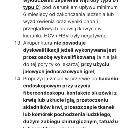
wykluczeniu zapalenia wątroby typu B i
typu C
) pod warunkiem upływu minimum
6 miesięcy od zakończenia leczenia lub
wyzdrowienia oraz wyniki badań
przeglądowych obowiązkowych w
kierunku HCV i HBV były negatywne
Akupunktura
nie powoduje
dyskwalifikacji jeżeli wykonywana jest
przez osobę wykwalifikowaną
(a nie jak
do tej pory tylko lekarza)
przy użyciu
jałowych jednorazowych igieł
;
Propozycja zmian w przerwie po
badaniu
endoskopowym przy użyciu
fiberoendoskopu, kontakcie śluzówki z
krwią lub ukłucie igłą, przetoczeniu
składników krwi, przeszczepie tkanek
lub komórek pochodzenia ludzkiego,
dużym zabiegu chirurgicznym, tatuażu