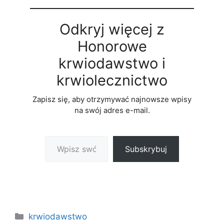
Odkryj więcej z
Honorowe
krwiodawstwo i
krwiolecznictwo
Zapisz się, aby otrzymywać najnowsze wpisy
na swój adres e-mail.
Wpisz swój adres e-mail…
Subskrybuj
Kategorie
krwiodawstwo