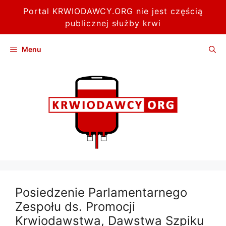
Portal KRWIODAWCY.ORG nie jest częścią
publicznej służby krwi
Przejdź
Menu
do
treści
Posiedzenie Parlamentarnego
Zespołu ds. Promocji
Krwiodawstwa, Dawstwa Szpiku