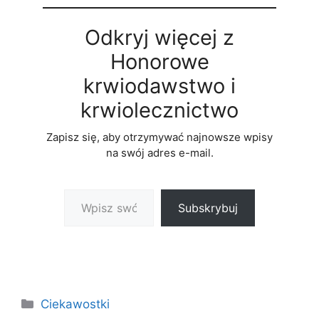
Odkryj więcej z
Honorowe
krwiodawstwo i
krwiolecznictwo
Zapisz się, aby otrzymywać najnowsze wpisy
na swój adres e-mail.
Wpisz swój adres e-mail…
Subskrybuj
Kategorie
Ciekawostki