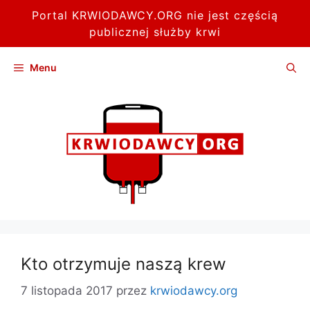
Portal KRWIODAWCY.ORG nie jest częścią
publicznej służby krwi
Przejdź
Menu
do
treści
Kto otrzymuje naszą krew
7 listopada 2017
przez
krwiodawcy.org