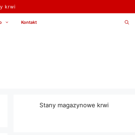
y krwi
o
Kontakt
Stany magazynowe krwi