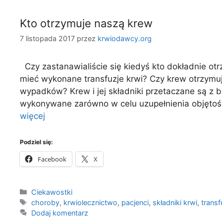
Kto otrzymuje naszą krew
7 listopada 2017
przez
krwiodawcy.org
Czy zastanawialiście się kiedyś kto dokładnie o
mieć wykonane transfuzje krwi? Czy krew otrzymują 
wypadków? Krew i jej składniki przetaczane są z
wykonywane zarówno w celu uzupełnienia objętośc
więcej
Podziel się:
Facebook
X
Kategorie
Ciekawostki
Tagi
choroby
,
krwiolecznictwo
,
pacjenci
,
składniki krwi
,
transf
Dodaj komentarz