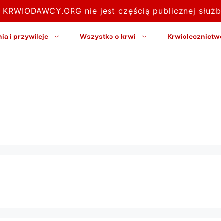
l KRWIODAWCY.ORG nie jest częścią publicznej służb
a i przywileje
Wszystko o krwi
Krwiolecznictw