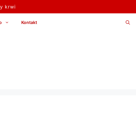
y krwi
o
Kontakt