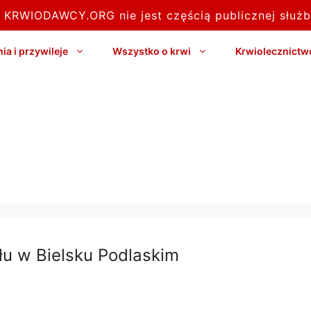
l KRWIODAWCY.ORG nie jest częścią publicznej służb
a i przywileje
Wszystko o krwi
Krwiolecznictw
u w Bielsku Podlaskim