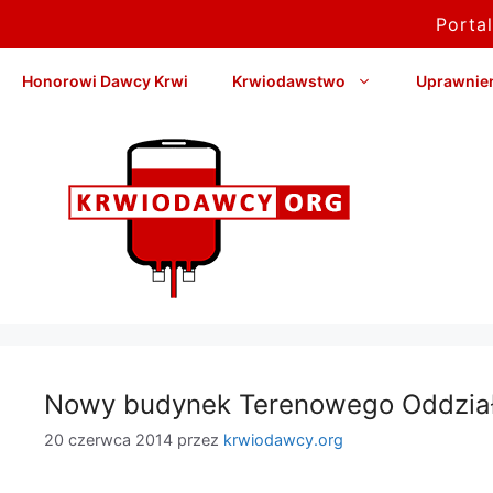
Porta
Przejdź
Honorowi Dawcy Krwi
Krwiodawstwo
Uprawnieni
do
treści
Nowy budynek Terenowego Oddział
20 czerwca 2014
przez
krwiodawcy.org