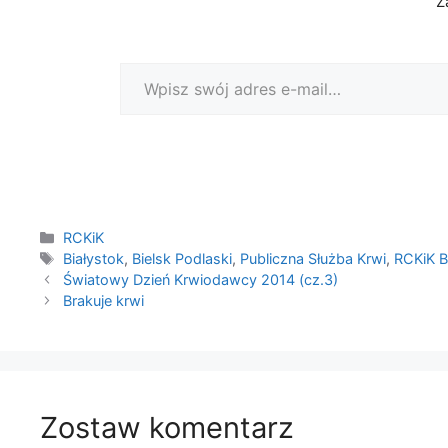
Z
Wpisz swój adres e-mail…
Kategorie
RCKiK
Tagi
Białystok
,
Bielsk Podlaski
,
Publiczna Służba Krwi
,
RCKiK B
Światowy Dzień Krwiodawcy 2014 (cz.3)
Brakuje krwi
Zostaw komentarz