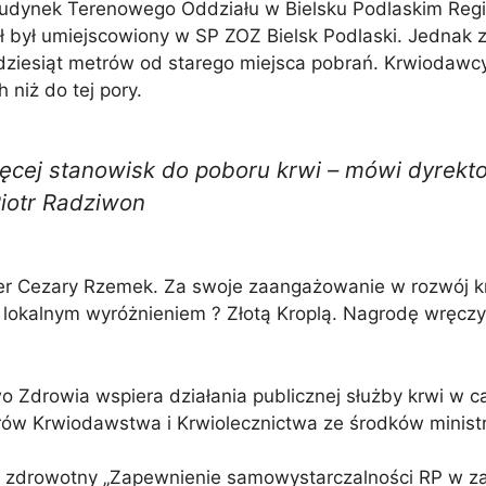
dynek Terenowego Oddziału w Bielsku Podlaskim Reg
iał był umiejscowiony w SP ZOZ Bielsk Podlaski. Jedna
dziesiąt metrów od starego miejsca pobrań. Krwiodawcy 
niż do tej pory.
więcej stanowisk do poboru krwi – mówi dyre
Piotr Radziwon
ter Cezary Rzemek. Za swoje zaangażowanie w rozwój 
lokalnym wyróżnieniem ? Złotą Kroplą. Nagrodę wręczy
o Zdrowia wspiera działania publicznej służby krwi w 
trów Krwiodawstwa i Krwiolecznictwa ze środków minist
drowotny „Zapewnienie samowystarczalności RP w zakr