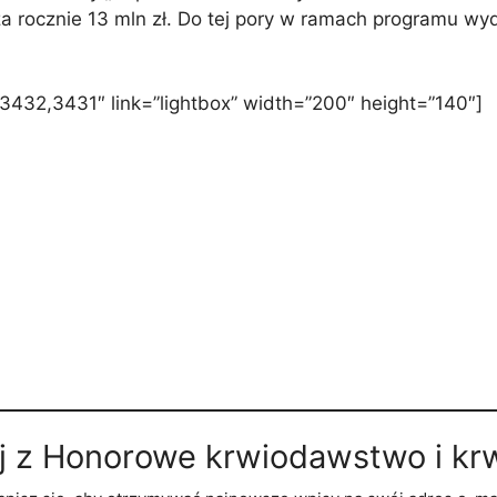
a rocznie 13 mln zł. Do tej pory w ramach programu wy
432,3431″ link=”lightbox” width=”200″ height=”140″]
j z Honorowe krwiodawstwo i kr