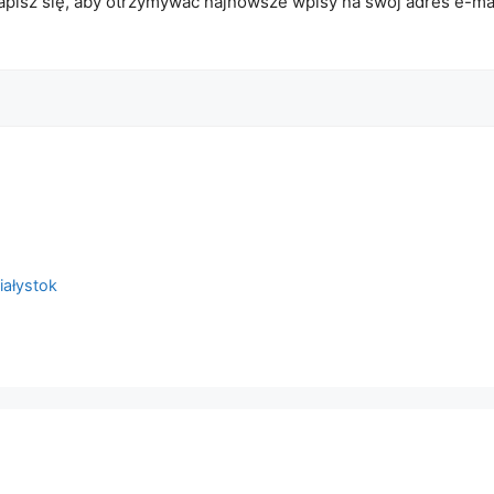
apisz się, aby otrzymywać najnowsze wpisy na swój adres e-mai
iałystok