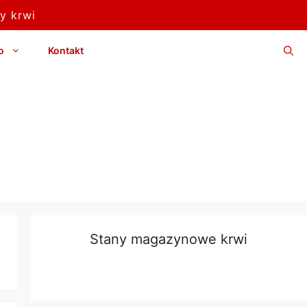
y krwi
o
Kontakt
Stany magazynowe krwi