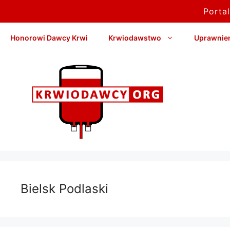
Porta
Przejdź
Honorowi Dawcy Krwi
Krwiodawstwo
Uprawnieni
do
treści
Bielsk Podlaski