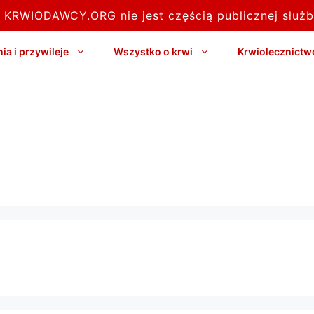
l KRWIODAWCY.ORG nie jest częścią publicznej służb
a i przywileje
Wszystko o krwi
Krwiolecznictw