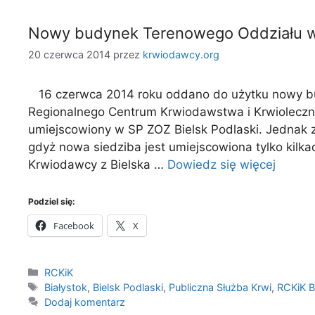
Nowy budynek Terenowego Oddziału w 
20 czerwca 2014
przez
krwiodawcy.org
16 czerwca 2014 roku oddano do użytku nowy bu
Regionalnego Centrum Krwiodawstwa i Krwiolecznic
umiejscowiony w SP ZOZ Bielsk Podlaski. Jednak
gdyż nowa siedziba jest umiejscowiona tylko kilka
Krwiodawcy z Bielska …
Dowiedz się więcej
Podziel się:
Facebook
X
Kategorie
RCKiK
Tagi
Białystok
,
Bielsk Podlaski
,
Publiczna Służba Krwi
,
RCKiK B
Dodaj komentarz