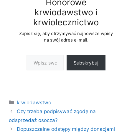
Honorowe
krwiodawstwo i
krwiolecznictwo
Zapisz się, aby otrzymywać najnowsze wpisy
na swój adres e-mail.
Wpisz swój adres e-mail…
Subskrybuj
Kategorie
krwiodawstwo
Czy trzeba podpisywać zgodę na
odsprzedaż osocza?
Dopuszczalne odstępy między donacjami