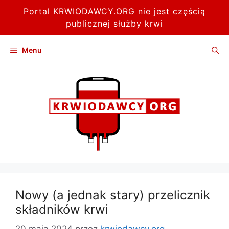
Portal KRWIODAWCY.ORG nie jest częścią
publicznej służby krwi
Przejdź
Menu
do
treści
Nowy (a jednak stary) przelicznik
składników krwi
20 maja 2024
przez
krwiodawcy.org