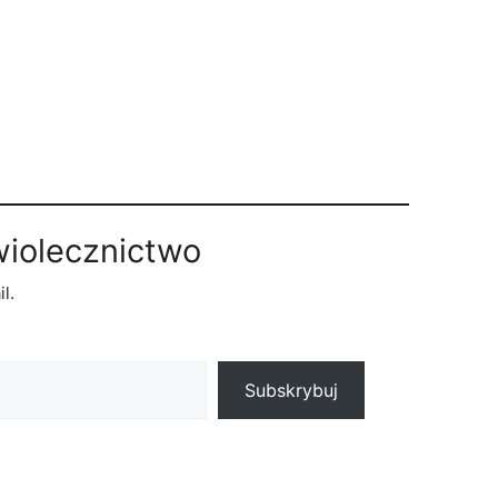
wiolecznictwo
l.
Subskrybuj