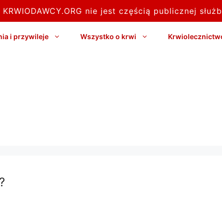
l KRWIODAWCY.ORG nie jest częścią publicznej służb
a i przywileje
Wszystko o krwi
Krwiolecznictw
?