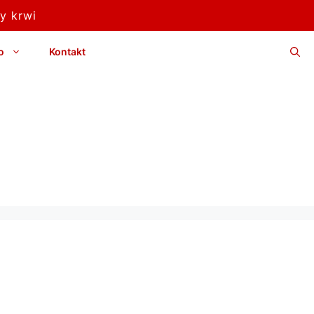
y krwi
o
Kontakt