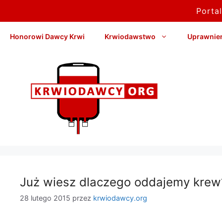
Porta
Przejdź
Honorowi Dawcy Krwi
Krwiodawstwo
Uprawnieni
do
treści
Już wiesz dlaczego oddajemy krew
28 lutego 2015
przez
krwiodawcy.org