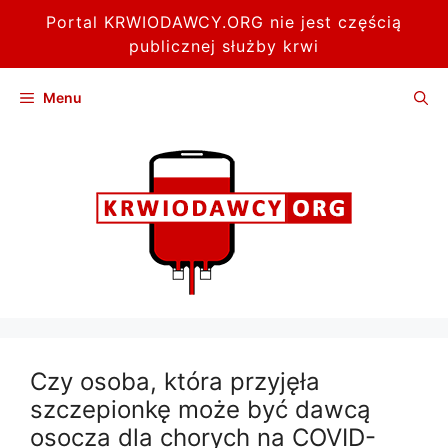
Portal KRWIODAWCY.ORG nie jest częścią
publicznej służby krwi
Przejdź
Menu
do
treści
Czy osoba, która przyjęła
szczepionkę może być dawcą
osocza dla chorych na COVID-