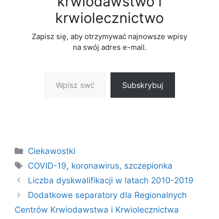
krwiodawstwo i
krwiolecznictwo
Zapisz się, aby otrzymywać najnowsze wpisy
na swój adres e-mail.
Wpisz swój adres e-mail…
Subskrybuj
Kategorie
Ciekawostki
Tagi
COVID-19
,
koronawirus
,
szczepionka
Liczba dyskwalifikacji w latach 2010-2019
Dodatkowe separatory dla Regionalnych
Centrów Krwiodawstwa i Krwiolecznictwa