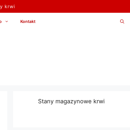
y krwi
o
Kontakt
Stany magazynowe krwi