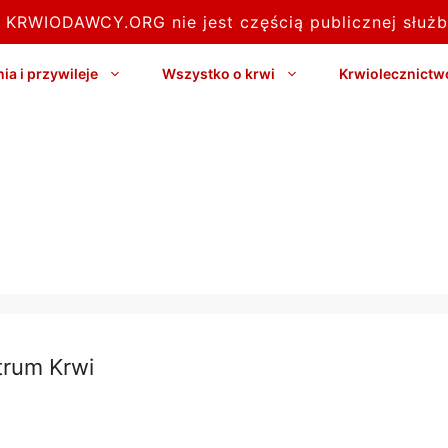
l KRWIODAWCY.ORG nie jest częścią publicznej służb
a i przywileje
Wszystko o krwi
Krwiolecznictw
trum Krwi