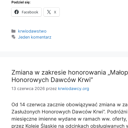
Podziel się:
Facebook
X
Kategorie
krwiodawstwo
Jeden komentarz
Zmiana w zakresie honorowania „Małopo
Honorowych Dawców Krwi”
13 czerwca 2026
przez
krwiodawcy.org
Od 14 czerwca zacznie obowiązywać zmiana w zakr
Zasłużonych Honorowych Dawców Krwi”. Podróżni 
miesięczne imienne wydane w ramach ww. oferty
przez Koleje Śląskie na odcinkach obsługiwanych