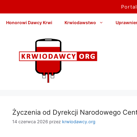
Porta
Przejdź
Honorowi Dawcy Krwi
Krwiodawstwo
Uprawnieni
do
treści
Życzenia od Dyrekcji Narodowego Cen
14 czerwca 2026
przez
krwiodawcy.org