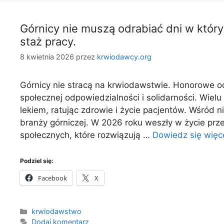
Górnicy nie muszą odrabiać dni w któr
staż pracy.
8 kwietnia 2026
przez
krwiodawcy.org
Górnicy nie stracą na krwiodawstwie. Honorowe o
społecznej odpowiedzialności i solidarności. Wiel
lekiem, ratując zdrowie i życie pacjentów. Wśród n
branży górniczej. W 2026 roku weszły w życie prz
społecznych, które rozwiązują …
Dowiedz się więc
Podziel się:
Facebook
X
Kategorie
krwiodawstwo
Dodaj komentarz