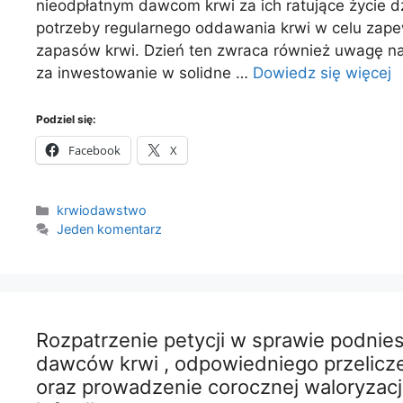
nieodpłatnym dawcom krwi za ich ratujące życie d
potrzeby regularnego oddawania krwi w celu zape
zapasów krwi. Dzień ten zwraca również uwagę n
za inwestowanie w solidne …
Dowiedz się więcej
Podziel się:
Facebook
X
Kategorie
krwiodawstwo
Jeden komentarz
Rozpatrzenie petycji w sprawie podnie
dawców krwi , odpowiedniego przelicz
oraz prowadzenie corocznej waloryzacji