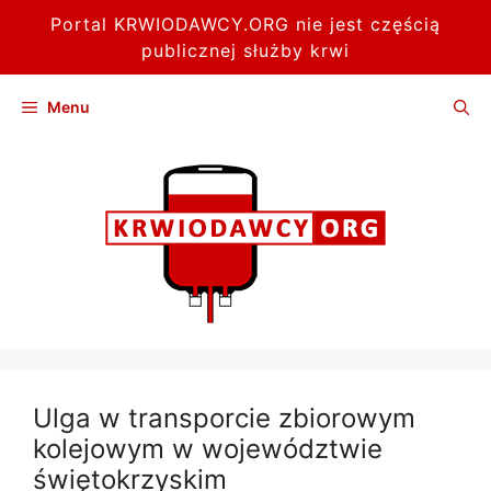
Portal KRWIODAWCY.ORG nie jest częścią
publicznej służby krwi
Przejdź
Menu
do
treści
Ulga w transporcie zbiorowym
kolejowym w województwie
świętokrzyskim