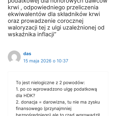
podatkowej dla honorowych dawców
krwi , odpowiedniego przeliczenia
ekwiwalentów dla składników krwi
oraz prowadzenie corocznej
waloryzacji tej z ulgi uzależnionej od
wskaźnika inflacji”
das
15 maja 2026 o 10:37
To jest nielogiczne z 2 powodów:
1. po co wprowadzono ulgę podatkową
dla HDK?
2. donacja = darowizna, tu nie ma zysku
finansowego (przynajmniej
bezpośredniego) ale to rząd wprowadził