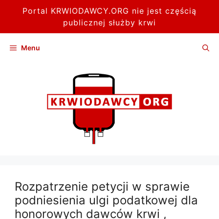
Portal KRWIODAWCY.ORG nie jest częścią
publicznej służby krwi
Przejdź
Menu
do
treści
Rozpatrzenie petycji w sprawie
podniesienia ulgi podatkowej dla
honorowych dawców krwi ,