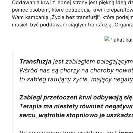
Oddawanie krwi z jednej strony jest piękną ideą d
pomóc osobom, które potrzebują krwi i preparatów 
Wam kampanię „Życie bez transfuzji”, która podej
musieli być poddawani ciągłym transfuzją. Organiz
Transfuzja
jest zabiegiem polegającym 
Wśród nas są chorzy na choroby nowotw
to zabieg ratujący życie, mający negat
Zabiegi przetoczeń krwi odbywają si
T
erapia ma niestety również negatyw
sercu, wątrobie stopniowo je uszkadz
Rozwiązaniem tego problemu jest
inno