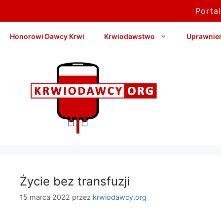
Porta
Przejdź
Honorowi Dawcy Krwi
Krwiodawstwo
Uprawnieni
do
treści
Życie bez transfuzji
15 marca 2022
przez
krwiodawcy.org