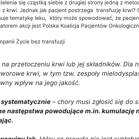
zielenia się cząstką siebie z drugiej strony jedną z me
z krwi. Jednak jak pacjent postrzega transfuzję krwi? C
muje tematykę leku, który może spowodować, że pacjen
atorem akcji jest Polska Koalicja Pacjentów Onkologicz
na przetoczeniu krwi lub jej składników. Dla n
orowe krwi, w tym tzw. zespoły mielodysplast
ywny wpływ na jego jakość.
ę systematycznie
– chory musi zgłosić się do s
ne następstwa powodujące m.in. kumulację n
ając.
wacyjny lek
, który co prawda nie jest syntety