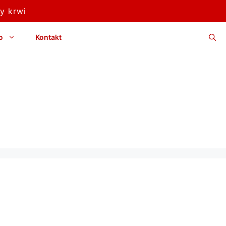
y krwi
o
Kontakt