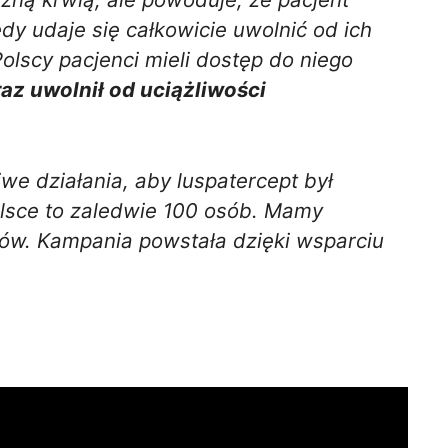
y udaje się całkowicie uwolnić od ich
olscy pacjenci mieli dostęp do niego
raz uwolnił od uciążliwości
iwe działania, aby
luspatercept
był
olsce to zaledwie 100 osób. Mamy
tów. Kampania powstała dzięki wsparciu