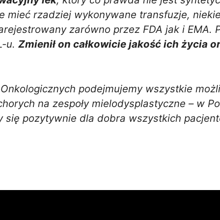
 mieć rzadziej wykonywane transfuzje, niekied
arejestrowany zarówno przez FDA jak i EMA. P
L-u.
Zmienił on całkowicie jakość ich życia o
w Onkologicznych podejmujemy wszystkie możl
i chorych na zespoły mielodysplastyczne – w P
zy się pozytywnie dla dobra wszystkich pacjen