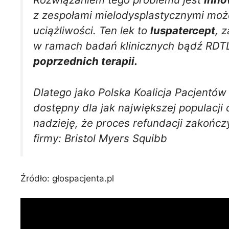
z zespołami mielodysplastycznymi może
uciążliwości. Ten lek to
luspatercept
,
z
w ramach badań klinicznych bądź RDT
poprzednich terapii.
Dlatego jako Polska Koalicja Pacjentó
dostępny dla jak największej populacj
nadzieję, że proces refundacji zakońc
firmy: Bristol Myers Squibb
Źródło: głospacjenta.pl