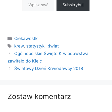
Subskrybuj
Kategorie
Ciekawostki
Tagi
krew
,
statystyki
,
świat
Ogólnopolskie Święto Krwiodawstwa
zawitało do Kielc
Światowy Dzień Krwiodawcy 2018
Zostaw komentarz