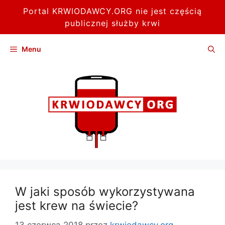
Portal KRWIODAWCY.ORG nie jest częścią
publicznej służby krwi
Przejdź
Menu
do
treści
W jaki sposób wykorzystywana
jest krew na świecie?
13 czerwca 2018
przez
krwiodawcy.org