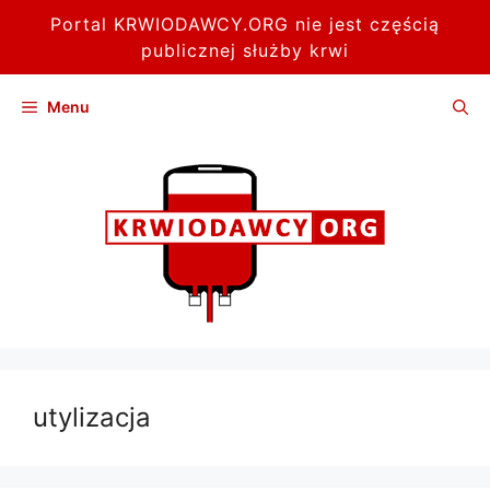
Portal KRWIODAWCY.ORG nie jest częścią
publicznej służby krwi
Przejdź
Menu
do
treści
utylizacja