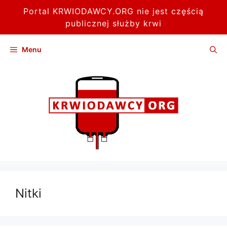
Portal KRWIODAWCY.ORG nie jest częścią
publicznej służby krwi
Przejdź
Menu
do
treści
Nitki