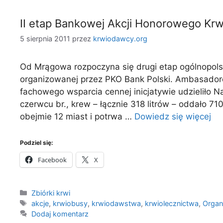
II etap Bankowej Akcji Honorowego K
5 sierpnia 2011
przez
krwiodawcy.org
Od Mrągowa rozpoczyna się drugi etap ogólnopol
organizowanej przez PKO Bank Polski. Ambasadore
fachowego wsparcia cennej inicjatywie udzieliło
czerwcu br., krew – łącznie 318 litrów – oddało 7
obejmie 12 miast i potrwa …
Dowiedz się więcej
Podziel się:
Facebook
X
Kategorie
Zbiórki krwi
Tagi
akcje
,
krwiobusy
,
krwiodawstwa
,
krwiolecznictwa
,
Organ
Dodaj komentarz