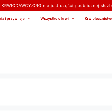
l KRWIODAWCY.ORG nie jest częścią publicznej służb
a i przywileje
Wszystko o krwi
Krwiolecznictw