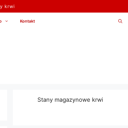
y krwi
o
Kontakt
Stany magazynowe krwi