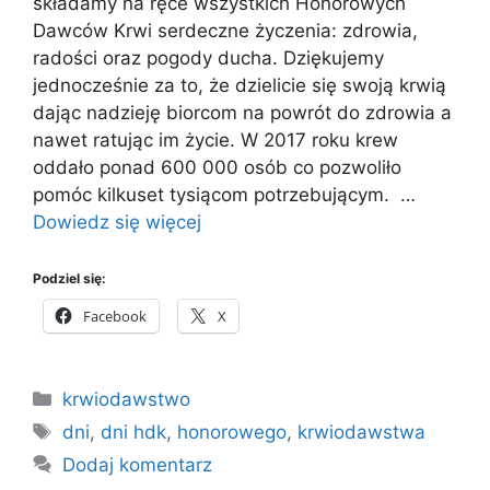
składamy na ręce wszystkich Honorowych
Dawców Krwi serdeczne życzenia: zdrowia,
radości oraz pogody ducha. Dziękujemy
jednocześnie za to, że dzielicie się swoją krwią
dając nadzieję biorcom na powrót do zdrowia a
nawet ratując im życie. W 2017 roku krew
oddało ponad 600 000 osób co pozwoliło
pomóc kilkuset tysiącom potrzebującym. …
Dowiedz się więcej
Podziel się:
Facebook
X
Kategorie
krwiodawstwo
Tagi
dni
,
dni hdk
,
honorowego
,
krwiodawstwa
Dodaj komentarz