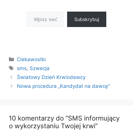
Wpisz swój adres e-mail…
Subskrybuj
Kategorie
Ciekawostki
Tagi
sms
,
Szwecja
Światowy Dzień Krwiodawcy
Nowa procedura „Kandydat na dawcę”
10 komentarzy do “SMS informujący
o wykorzystaniu Twojej krwi”