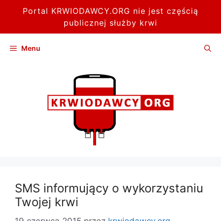
Portal KRWIODAWCY.ORG nie jest częścią
publicznej służby krwi
Przejdź
Menu
do
treści
SMS informujący o wykorzystaniu
Twojej krwi
19 czerwca 2015
przez
krwiodawcy.org