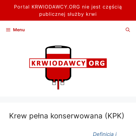
Portal KRWIODAWCY.ORG nie jest częścią
publicznej służby krwi
Przejdź
Menu
do
treści
Krew pełna konserwowana (KPK)
Definicja i