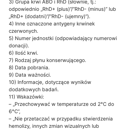
3) Grupa krwi ABO i RhD (słownie, tj.:
odpowiednio „RhD+ (plus)”/”RhD- (minus)” lub
„RhD+ (dodatni)”/”RhD- (ujemny)”).
4) Inne oznaczone antygeny krwinek
czerwonych.
5) Numer jednostki (odpowiadający numerowi
donacji).
6) Ilość krwi.
7) Rodzaj płynu konserwującego.
8) Data pobrania.
9) Data ważności.
10) Informacje, dotyczące wyników
dodatkowych badań.
11) Wskazówki:
– „Przechowywać w temperaturze od 2°C do
6°C”,
– „Nie przetaczać w przypadku stwierdzenia
hemolizy, innych zmian wizualnych lub