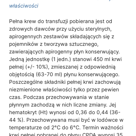
właściwości
Pełna krew do transfuzji pobierana jest od
zdrowych dawców przy użyciu sterylnych,
apirogennych zestawów składających się z
pojemników z tworzywa sztucznego,
zawierających apirogenny płyn konserwujący.
Jedną jednostkę (1 jedn.) stanowi 450 ml krwi
pełnej (+/- 10%), zmieszanej z odpowiednią
objętością (63-70 ml) płynu konserwującego.
Poszczególne składniki pełnej krwi zachowują
niezmienione właściwości tylko przez pewien
czas. Podczas przechowywania w stanie
płynnym zachodzą w nich liczne zmiany. Jej
hematokryt (Ht) wynosi od 0,36 do 0,44 (36-
44 %). Przechowywana musi być w lodówce w
temperaturze od 2°C do 6°C. Termin ważności
krwi pełnej pobranej do płynu CPDA wynosi 35