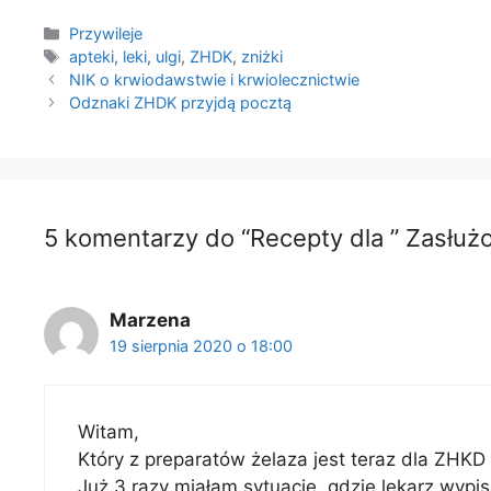
Kategorie
Przywileje
Tagi
apteki
,
leki
,
ulgi
,
ZHDK
,
zniżki
NIK o krwiodawstwie i krwiolecznictwie
Odznaki ZHDK przyjdą pocztą
5 komentarzy do “Recepty dla ” Zasł
Marzena
19 sierpnia 2020 o 18:00
Witam,
Który z preparatów żelaza jest teraz dla ZHKD
Już 3 razy miałam sytuację, gdzie lekarz wypi