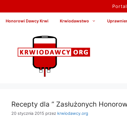
Porta
Przejdź
Honorowi Dawcy Krwi
Krwiodawstwo
Uprawnieni
do
treści
Recepty dla ” Zasłużonych Honoro
20 stycznia 2015
przez
krwiodawcy.org