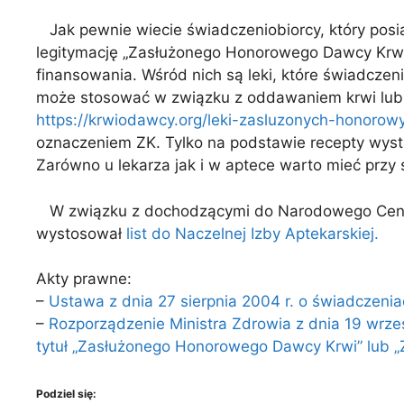
Jak pewnie wiecie świadczeniobiorcy, który posi
legitymację „Zasłużonego Honorowego Dawcy Krwi” 
finansowania. Wśród nich są leki, które świadcz
może stosować w związku z oddawaniem krwi lub 
https://krwiodawcy.org/leki-zasluzonych-honoro
oznaczeniem ZK. Tylko na podstawie recepty wys
Zarówno u lekarza jak i w aptece warto mieć przy 
W związku z dochodzącymi do Narodowego Centrum
wystosował
list do Naczelnej Izby Aptekarskiej.
Akty prawne:
–
Ustawa z dnia 27 sierpnia 2004 r. o świadczeni
–
Rozporządzenie Ministra Zdrowia z dnia 19 wrze
tytuł „Zasłużonego Honorowego Dawcy Krwi” lub 
Podziel się: