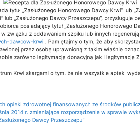
ada tytuł „Zasłużonego Honorowego Dawcy Krwi” lub „
lub „Zasłużonego Dawcy Przeszczepu”, przysługuje bez
eniobiorca posiadający tytuł „Zasłużonego Honorowego 
w związku z oddawaniem szpiku lub innych regenerując
wych-dawcow-krwi
. Pamiętajmy o tym, że aby skorzystać
tawionej przez osobę uprawnioną z takim właśnie ozna
sobie zarówno legitymację donacyjną jak i legitymację 
 Krwi skargami o tym, że nie wszystkie apteki wydaj
ach opieki zdrowotnej finansowanych ze środków public
śnia 2014 r. zmieniające rozporządzenie w sprawie wyk
„Zasłużonego Dawcy Przeszczepu”