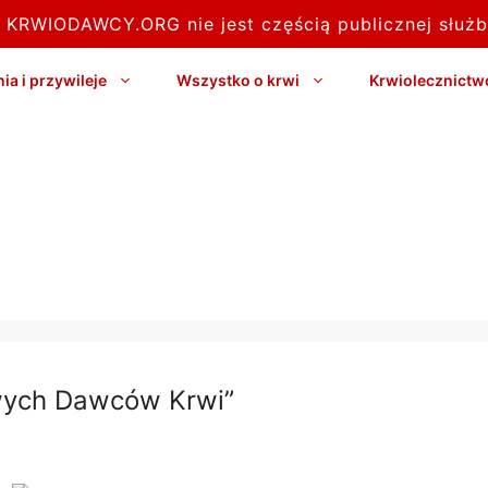
l KRWIODAWCY.ORG nie jest częścią publicznej służb
a i przywileje
Wszystko o krwi
Krwiolecznictw
wych Dawców Krwi”