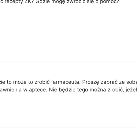
ić recepty ZK? Gdzie mogę zwrócić się o pomoc?
pcie to może to zrobić farmaceuta. Proszę zabrać ze so
awnienia w aptece. Nie będzie tego można zrobić, jeże