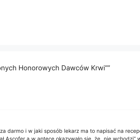
użonych Honorowych Dawców Krwi””
 za darmo i w jaki sposób lekarz ma to napisać na recep
sał Ascofer a w aptece okazywało się, że „nie wchodzi”