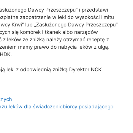
Zasłużonego Dawcy Przeszczepu” i przedstawi
płatne zaopatrzenie w leki do wysokości limitu
Dawcy Krwi” lub „Zasłużonego Dawcy Przeszczepu”
ych się komórek i tkanek albo narządów
 z leków ze zniżką należy otrzymać receptę z
czeniem mamy prawo do nabycia leków z ulgą.
ZHDK.
ą leki z odpowiednią zniżką Dyrektor NCK
znych
azu leków dla świadczeniobiorcy posiadającego