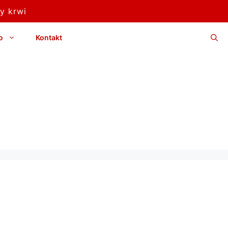
y krwi
o
Kontakt