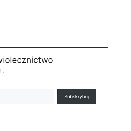
wiolecznictwo
l.
Subskrybuj