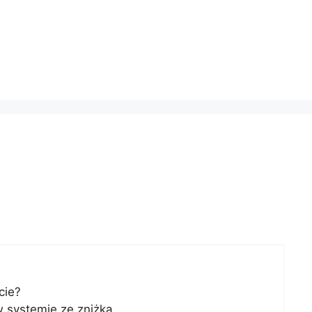
cie?
 w systemie ze zniżką…