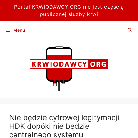
Portal KRWIODAWCY.ORG nie jest częścią
publicznej służby krwi
Przejdź
Menu
do
treści
Nie będzie cyfrowej legitymacji
HDK dopóki nie będzie
centralnego systemu