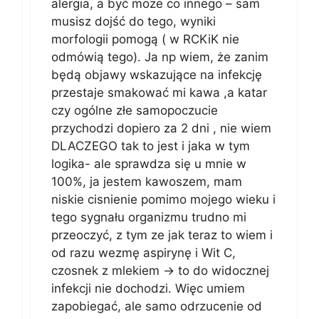
alergia, a być moze co innego – sam
musisz dojść do tego, wyniki
morfologii pomogą ( w RCKiK nie
odmówią tego). Ja np wiem, że zanim
będą objawy wskazujące na infekcję
przestaje smakować mi kawa ,a katar
czy ogólne złe samopoczucie
przychodzi dopiero za 2 dni , nie wiem
DLACZEGO tak to jest i jaka w tym
logika- ale sprawdza się u mnie w
100%, ja jestem kawoszem, mam
niskie cisnienie pomimo mojego wieku i
tego sygnału organizmu trudno mi
przeoczyć, z tym ze jak teraz to wiem i
od razu wezmę aspirynę i Wit C,
czosnek z mlekiem -> to do widocznej
infekcji nie dochodzi. Więc umiem
zapobiegać, ale samo odrzucenie od