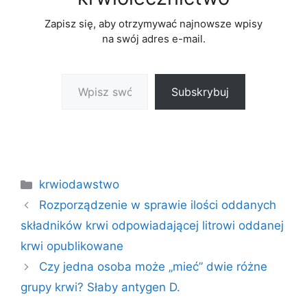
Zapisz się, aby otrzymywać najnowsze wpisy
na swój adres e-mail.
Wpisz swój adres e-mail…
Subskrybuj
Kategorie
krwiodawstwo
Rozporządzenie w sprawie ilości oddanych
składników krwi odpowiadającej litrowi oddanej
krwi opublikowane
Czy jedna osoba może „mieć” dwie różne
grupy krwi? Słaby antygen D.