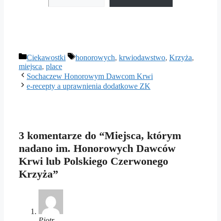
Kategorie
Tagi
Ciekawostki
honorowych
,
krwiodawstwo
,
Krzyża
,
miejsca
,
place
Sochaczew Honorowym Dawcom Krwi
e-recepty a uprawnienia dodatkowe ZK
3 komentarze do “Miejsca, którym
nadano im. Honorowych Dawców
Krwi lub Polskiego Czerwonego
Krzyża”
Piotr