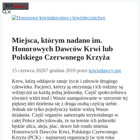
Przejdź
Menu
do
treści
Miejsca, którym nadano im.
Honorowych Dawców Krwi lub
Polskiego Czerwonego Krzyża
15 czerwca 2026
7 grudnia 2019
przez
krwiodawcy.org
Krew, którą oddajecie ratuje życie i zdrowie drugiego
człowieka. Pacjenci, którzy ją otrzymują i ich rodziny są
wdzięczni za każdą jedną jednostkę. Część społeczeństwa
również widzi trud i Wasze zaangażowanie w szerzenie tej
pięknej idei dzielenia się z druga osobą częścią siebie.
Jednak nie tylko pojedynczy ludzie widzą Wasze
działania. Część organów samorządu terytorialnego w
całej Polsce zdecydowała, że na terenie ich jednostki
będzie ulica, aleja, plac, skwer lub rondo imienia
Honorowych Dawców Krwi, Polskiego Czerwonego
Krzyża (PCK) – najstarszej organizacji (w tym roku