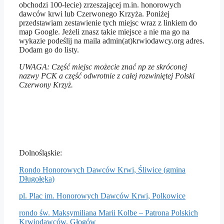
obchodzi 100-lecie) zrzeszającej m.in. honorowych
dawców krwi lub Czerwonego Krzyża. Poniżej
przedstawiam zestawienie tych miejsc wraz z linkiem do
map Google. Jeżeli znasz takie miejsce a nie ma go na
wykazie podeślij na maila admin(at)krwiodawcy.org adres.
Dodam go do listy.
UWAGA: Część miejsc możecie znać np ze skróconej
nazwy PCK a część odwrotnie z całej rozwiniętej Polski
Czerwony Krzyż.
Dolnośląskie:
Rondo Honorowych Dawców Krwi, Śliwice (gmina
Długołęka)
pl. Plac im. Honorowych Dawców Krwi, Polkowice
rondo św. Maksymiliana Marii Kolbe – Patrona Polskich
Krwiodawców, Głogów