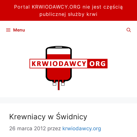
Portal KRWIODAWCY.ORG nie jest częścią
publicznej służby krwi
Przejdź
Menu
do
treści
Krewniacy w Świdnicy
26 marca 2012
przez
krwiodawcy.org